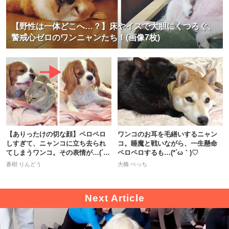
【野性は一体どこへ…？】床やイスで大胆にくつろぐ、
警戒心ゼロのワンニャンたち！(画像7枚)
【ありったけの切な顔】ペロペロ
ワンコのお耳を毛繕いするニャン
しすぎて、ニャンコに立ち去られ
コ。睡魔と戦いながら、一生懸命
てしまうワンコ。その表情が…(´・
ペロペロするも…(*´ω｀)♡
ω・)
蒼樹 りんどう
大橋 ぺっち