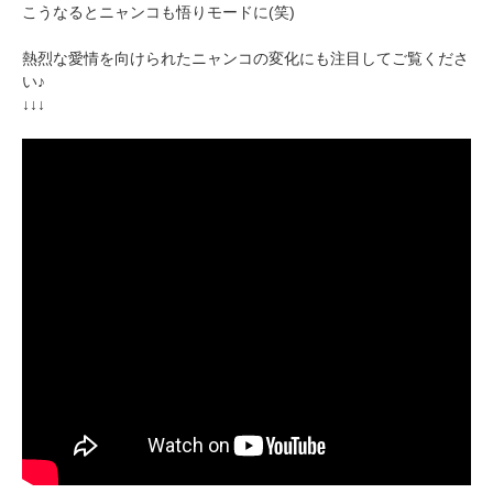
アプリで開く
こうなるとニャンコも悟りモードに(笑)
閉じる
熱烈な愛情を向けられたニャンコの変化にも注目してご覧くださ
い♪
↓↓↓
pecodogs
pecocats
いぬ部をフォロー
ねこ部をフォロー
アプリをダウンロードする