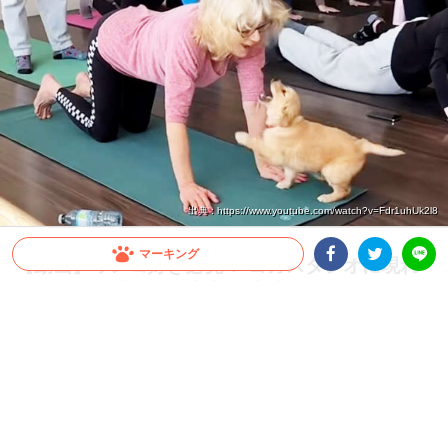
出典 : https://www.youtube.com/watch?v=Fdr1uhUk2l8
マーキング
【動画】ワンコ好き必見！ ヨガスタジオに現れ
たのは、可愛いお邪魔虫♡ 生徒さんたちの元へ
Facebookシェア
Twitterシェア
LINE
近づき…
健康のためと思ってもジムや運動を継続するのって大変ですよね。そんな時、こんな
に可愛いお邪魔虫がいてくれたら…♡
2025.05.03 update
ミチ