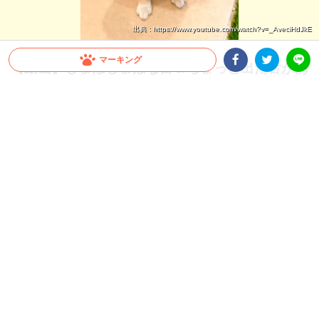
出典 : https://www.youtube.com/watch?v=_AveciHdJkE
マーキング
【動画】しょぼしょぼな目＆ちょっと出た舌があ
ざと可愛い♡ 切なげな表情で柴犬さんは何を思
Facebookシェア
Twitterシェア
LINE
う！？
かまってほしいときに発動するこの表情。絶対わかってやってる～♡笑
2025.04.16 update
ミチ
母性本能をくすぐる柴犬さん
今回ご紹介するのは、Instagramユーザー
@shibadog_tora
さん宅
のとらちゃんこと、寅ノ門吉くん。
もともとタレ目で困り顔だというとらちゃんですが、かまってほ
しい時になると…