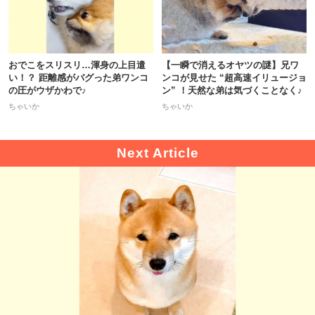
おでこをスリスリ…渾身の上目遣
【一瞬で消えるオヤツの謎】兄ワ
い！？ 距離感がバグった弟ワンコ
ンコが見せた “超高速イリュージョ
の圧がウザかわで♪
ン” ！天然な弟は気づくことなく♪
ちゃいか
ちゃいか