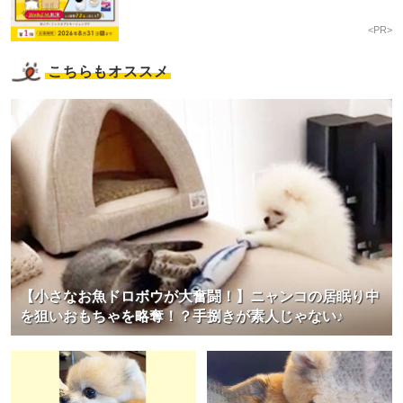
<PR>
こちらもオススメ
【小さなお魚ドロボウが大奮闘！】ニャンコの居眠り中
を狙いおもちゃを略奪！？手捌きが素人じゃない♪