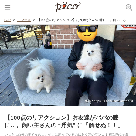
TOP
エンタメ
【100点のリアクション】お友達がパパの膝に…。飼い主さんの “浮気” に「解せぬ！！」
出典 : https://x.com/korokorota620
【100点のリアクション】お友達がパパの膝
に…。飼い主さんの “浮気” に「解せぬ！！」
いつもは自分の場所なのに、そこに座っているのはお友達のワンコ！ 衝撃的な光景