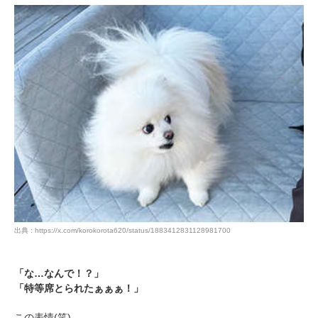
PECOアプリをダウンロード済みの方
アプリで開く
閉じる
出典 : https://x.com/korokorota620/status/1883412831128981700
pecodogs
pecocats
いぬ部をフォロー
ねこ部をフォロー
「な…なんで！？」
「特等席とられたぁぁぁ！」
アプリをダウンロードする
この表情(笑)