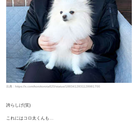
出典 : https://x.com/korokorota620/status/1883412831128981700
誇らしげ(笑)
これにはコロ太くんも…