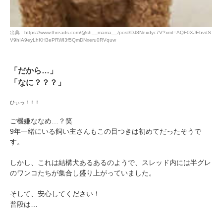
出典 : https://www.threads.com/@sh__mama__/post/DJ8Nexdyc7V?xmt=AQF0XJEbvdS
V9hIA9eyLhKH3ePRWI3f5QmDNxeru0RVquw
「だから…」
「なに？？？」
ひぃっ！！！
ご機嫌ななめ…？笑
PECOアプリをダウンロード済みの方
9年一緒にいる飼い主さんもこの目つきは初めてだったそうで
アプリで開く
す。
閉じる
しかし、これは結構犬あるあるのようで、スレッド内には半グレ
のワンコたちが集合し盛り上がっていました。
そして、安心してください！
普段は…