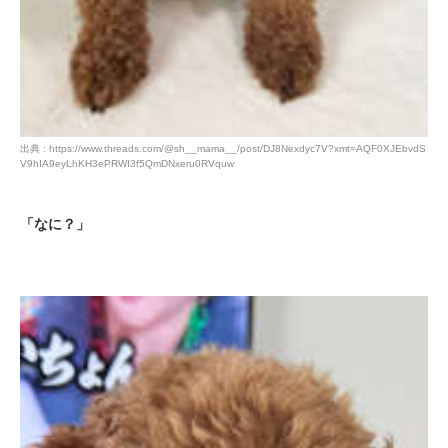
出典 : https://www.threads.com/@sh__mama__/post/DJ8Nexdyc7V?xmt=AQF0XJEbvdS
V9hIA9eyLhKH3ePRWI3f5QmDNxeru0RVquw
「なに？」