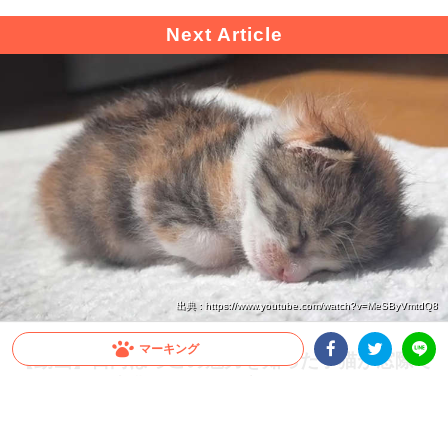
出典 : https://www.youtube.com/watch?v=MeSByVmtdQ8
マーキング
【動画】日向ぼっこの魅力を知った子猫が窓際で
Facebookシェア
Twitterシェア
ちょこん。先輩ワンコに見守られながら…zzz
LINE
ついに知ってしまった日向ぼっこの良さ。すでに沼にハマったかのように満喫する子
猫が尊い！