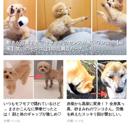
動きが可愛すぎ♡ キャッチのセンスが無いワンコ→【結
果】笑いのセンスは100点満点だった！！
いつもモフモフで隠れているけど
赤柴から黒柴に変身！？ 全身真っ
→ まさかこんなに華奢だったと
黒、砂まみれのワンコさん。労働
は！ 顔と体のギャップが激しめ♡
を終えたスッキリ顔が愛おしい。
大橋 ぺっち
大橋 ぺっち