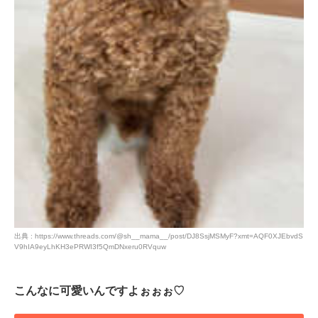
出典 : https://www.threads.com/@sh__mama__/post/DJ8SsjMSMyF?xmt=AQF0XJEbvdS
V9hIA9eyLhKH3ePRWI3f5QmDNxeru0RVquw
こんなに可愛いんですよぉぉぉ♡