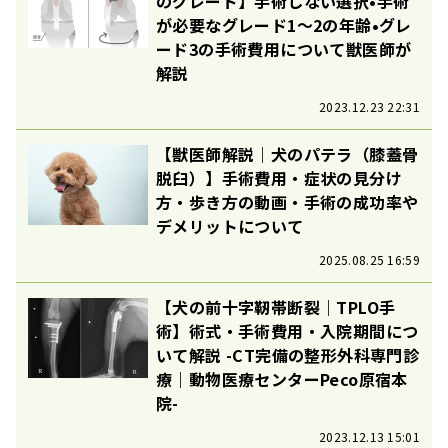
のグレード】手術しない選択•手術
が必要なグレード1〜2の年齢•グレ
ード3の手術費用について獣医師が
解説
2023.12.23 22:31
【獣医師解説｜犬のパテラ（膝蓋骨
脱臼）】手術費用・症状の見分け
方・歩き方の動画・手術の成功率や
デメリットについて
2025.08.25 16:59
【犬の前十字靭帯断裂｜TPLO手
術】術式・手術費用・入院期間につ
いて解説 -CT完備の整形外科専門診
療｜動物医療センターPeco原宿本
院-
2023.12.13 15:01