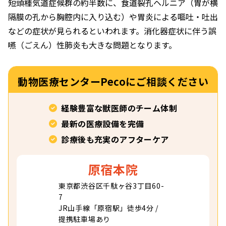
短頭種気道症候群の約半数に、食道裂孔ヘルニア（胃が横
隔膜の孔から胸腔内に入り込む）や胃炎による嘔吐・吐出
などの症状が見られるといわれます。消化器症状に伴う誤
嚥（ごえん）性肺炎も大きな問題となります。
動物医療センターPecoに
ご相談ください
経験豊富な獣医師のチーム体制
最新の医療設備を完備
診療後も充実のアフターケア
原宿本院
東京都渋谷区千駄ヶ谷
3丁目60-
7
JR山手線「原宿駅」徒歩4分 /
提携駐車場あり