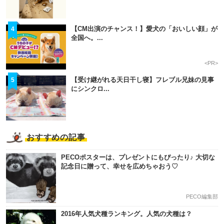
【CM出演のチャンス！】愛犬の「おいしい顔」が
4
全国へ。...
<PR>
【受け継がれる天日干し寝】フレブル兄妹の見事
5
にシンクロ...
おすすめの記事
PECOポスターは、プレゼントにもぴったり♪ 大切な
記念日に贈って、幸せを広めちゃおう♡
PECO編集部
2016年人気犬種ランキング。人気の犬種は？