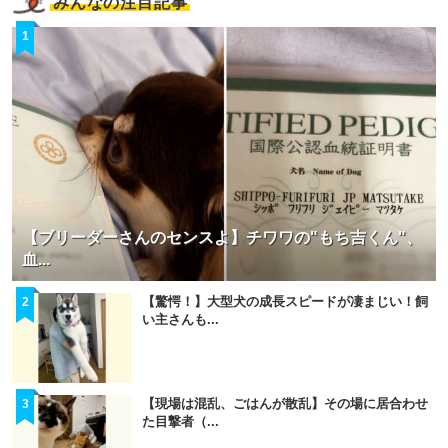
みんなの注目記事
pecodogs
pecocats
1
いぬ部をフォロー
ねこ部をフォロー
アプリをダウンロードする
【ブリーダーさんのセンスよ】チワワの"もち吉くん"、
血...
【驚愕！】大型犬の成長スピードが凄まじい！飼
2
い主さんも...
【現場は混乱、ごはんが散乱】その場に居合わせ
3
た目撃者（...