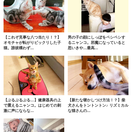
【これぞ見事な八つ当たり！？】
男の子の顔にしっぽをペシペシす
オモチャが転がりビックリした子
るニャンコ。邪魔になっていると
猫。誰彼構わず...
思いきや…最高...
【ぶるぶるぶる…】健康器具の上
【新たな寝かしつけ方法！？】柴
で震えるニャンコ。はじめての刺
犬さんをトントントン♪ リズミカル
激に声にならな...
な猫さんの...