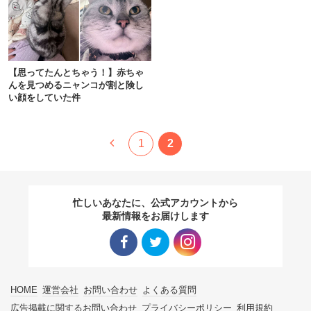
【思ってたんとちゃう！】赤ちゃ
んを見つめるニャンコが割と険し
い顔をしていた件
1
2
忙しいあなたに、公式アカウントから
最新情報をお届けします
Facebo
Twitter
Instagra
HOME
運営会社
お問い合わせ
よくある質問
ok リン
リンク
m リン
広告掲載に関するお問い合わせ
プライバシーポリシー
利用規約