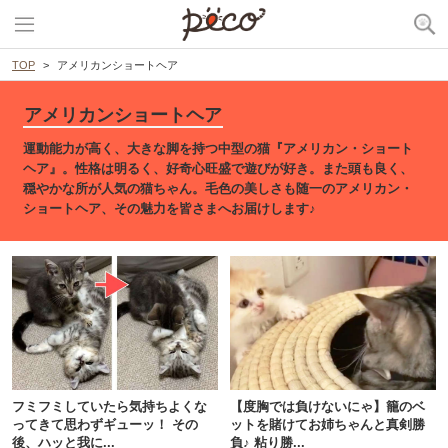
TOP
アメリカンショートヘア
アメリカンショートヘア
運動能力が高く、大きな脚を持つ中型の猫『アメリカン・ショート
ヘア』。性格は明るく、好奇心旺盛で遊びが好き。また頭も良く、
穏やかな所が人気の猫ちゃん。毛色の美しさも随一のアメリカン・
ショートヘア、その魅力を皆さまへお届けします♪
フミフミしていたら気持ちよくな
【度胸では負けないにゃ】籠のベ
ってきて思わずギューッ！ その
ットを賭けてお姉ちゃんと真剣勝
後、ハッと我に...
負♪ 粘り勝...