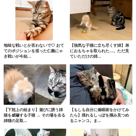
PECOアプリをダウンロード済みの方
アプリで開く
地味な戦いとか言わないで♡ おて
【強気な子猫に立ち尽くす姉】弟
てのポジションを巡った仁義にゃ
におもちゃを取られた…。ただ見
閉じる
き戦いが今始...
ていただけの姉...
pecodogs
pecocats
いぬ部をフォロー
ねこ部をフォロー
【下剋上の始まり】遊びに誘う姉
【もしも自分に催眠術をかけてみ
猫を威嚇する子猫 → その場を去る
たら】揺れるしっぽを掴み見つめ
姉猫の足取...
るニャンコ。ま...
アプリをダウンロードする