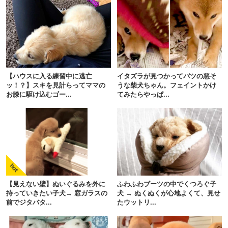
【ハウスに入る練習中に逃亡
イタズラが見つかってバツの悪そ
ッ！？】スキを見計らってママの
うな柴犬ちゃん。フェイントかけ
お膝に駆け込むゴー...
てみたらやっぱ...
PECOアプリをダウンロード済みの方
アプリで開く
【見えない壁】ぬいぐるみを外に
ふわふわブーツの中でくつろぐ子
閉じる
持っていきたい子犬→ 窓ガラスの
犬 → ぬくぬくが心地よくて、見せ
前でジタバタ...
たウットリ...