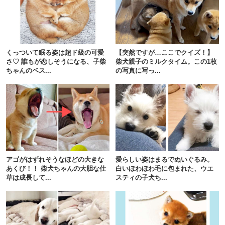
くっついて眠る姿は超ド級の可愛
【突然ですが…ここでクイズ！】
さ♡ 誰もが恋しそうになる、子柴
柴犬親子のミルクタイム。この1枚
ちゃんのベス...
の写真に写っ...
アゴがはずれそうなほどの大きな
愛らしい姿はまるでぬいぐるみ。
あくび！！ 柴犬ちゃんの大胆な仕
白いほわほわ毛に包まれた、ウエ
草は成長して...
スティの子犬ち...