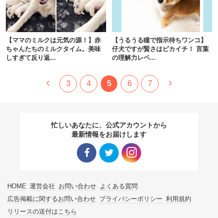
【ママのミルクは元気の源！】赤
【うるうる瞳で指示待ちワンコ】
ちゃんたちのミルクタイム。美味
仔犬ですが賢さはピカイチ！ 言葉
しすぎて反り返...
の理解力レベ...
3
4
5
6
7
忙しいあなたに、公式アカウントから
最新情報をお届けします
Facebo
Twitter
Instagra
HOME
運営会社
お問い合わせ
よくある質問
ok リン
リンク
m リン
広告掲載に関するお問い合わせ
プライバシーポリシー
利用規約
リリースの送付はこちら
ク
ク