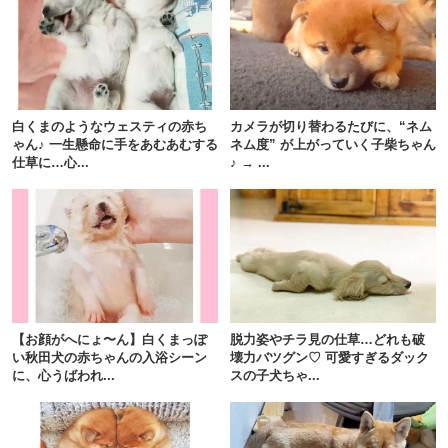
pecodogs
pecocats
いぬ部をフォロー
ねこ部をフォロー
白くまのようなウェスティの赤ち
カメラが切り替わるたびに、“ネム
ゃん♪ 一生懸命に手をあむあむする
ネム度” が上がっていく子柴ちゃん
仕草に…心...
♪ → ...
アプリをダウンロードする
【お顔がへにょ〜ん】白くまっぽ
脱力姿やチラ見の仕草…どれも破
い秋田犬の赤ちゃんの入浴シーン
壊力バツグン♡ 可愛すぎるダック
に、心うばわれ...
スの子犬ちゃ...