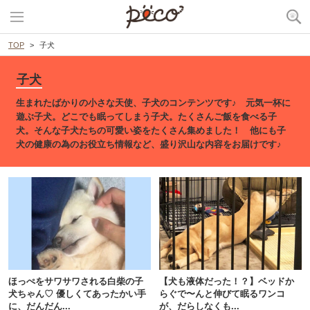
TOP
子犬
子犬
生まれたばかりの小さな天使、子犬のコンテンツです♪ 元気一杯に
遊ぶ子犬。どこでも眠ってしまう子犬。たくさんご飯を食べる子
犬。そんな子犬たちの可愛い姿をたくさん集めました！ 他にも子
犬の健康の為のお役立ち情報など、盛り沢山な内容をお届けです♪
ほっぺをサワサワされる白柴の子
【犬も液体だった！？】ベッドか
犬ちゃん♡ 優しくてあったかい手
らぐで〜んと伸びて眠るワンコ
に、だんだん...
が、だらしなくも...