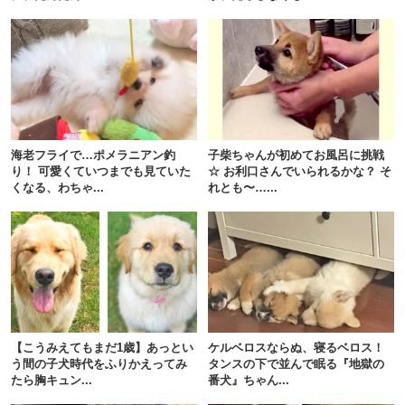
海老フライで…ポメラニアン釣
子柴ちゃんが初めてお風呂に挑戦
り！ 可愛くていつまでも見ていた
☆ お利口さんでいられるかな？ そ
くなる、わちゃ...
れとも〜…...
【こうみえてもまだ1歳】あっとい
ケルベロスならぬ、寝るベロス！
う間の子犬時代をふりかえってみ
タンスの下で並んで眠る『地獄の
たら胸キュン...
番犬』ちゃん...