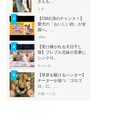
さんも...
ミチ
【CM出演のチャンス！】
3
愛犬の「おいしい顔」が全
国へ。...
<PR>
【受け継がれる天日干し
4
寝】フレブル兄妹の見事に
シンクロ...
ちゃいか
【草原を駆けるハンター】
5
チーターが放つ「ゴロゴ
ロ」に、...
大橋 ぺっち