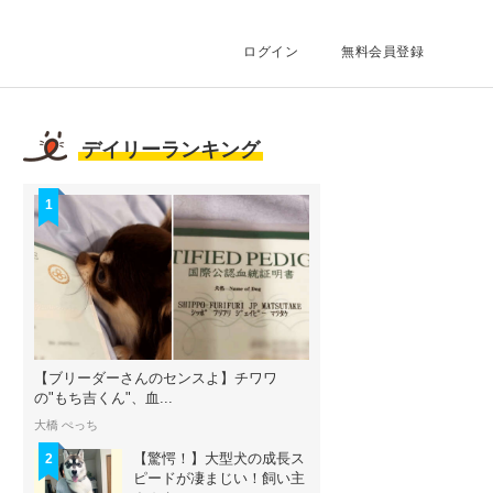
ログイン
無料会員登録
デイリーランキング
1
【ブリーダーさんのセンスよ】チワワ
の"もち吉くん"、血...
大橋 ぺっち
【驚愕！】大型犬の成長ス
2
ピードが凄まじい！飼い主