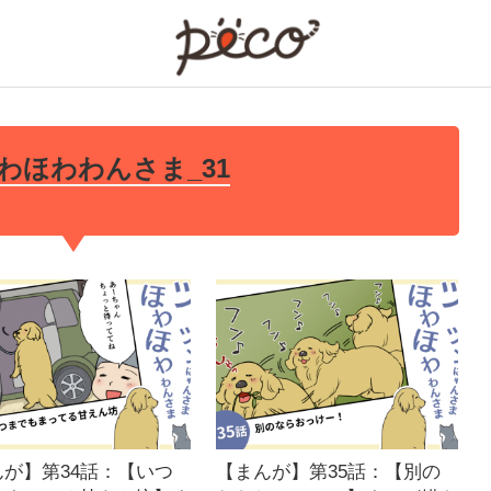
PECO
わほわわんさま_31
んが】第34話：【いつ
【まんが】第35話：【別の