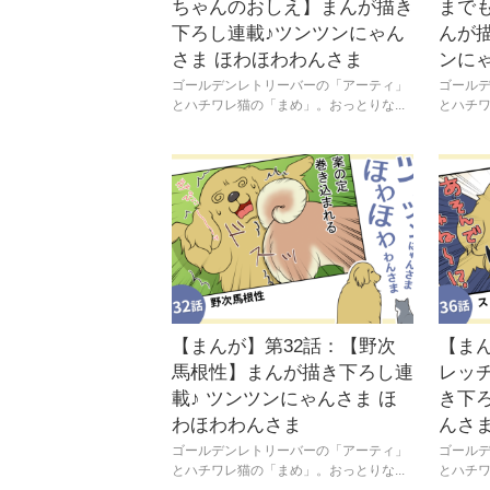
ちゃんのおしえ】まんが描き
まで
下ろし連載♪ツンツンにゃん
んが描
さま ほわほわわんさま
ンに
ゴールデンレトリーバーの「アーティ」
ゴール
とハチワレ猫の「まめ」。おっとりな...
とハチワ
【まんが】第32話：【野次
【ま
馬根性】まんが描き下ろし連
レッ
載♪ ツンツンにゃんさま ほ
き下ろ
わほわわんさま
んさ
ゴールデンレトリーバーの「アーティ」
ゴール
とハチワレ猫の「まめ」。おっとりな...
とハチワ