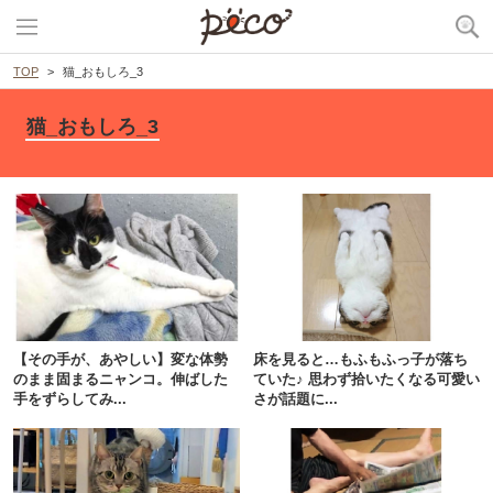
TOP
猫_おもしろ_3
猫_おもしろ_3
【その手が、あやしい】変な体勢
床を見ると…もふもふっ子が落ち
のまま固まるニャンコ。伸ばした
ていた♪ 思わず拾いたくなる可愛い
手をずらしてみ...
さが話題に...
PECOアプリをダウンロード済みの方
アプリで開く