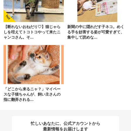
閉じる
【断れないおねだり♡】猫じゃら
新聞の中に隠れだす子ネコ。めく
しを咥えてトコトコやって来たニ
る手を妨害する姿が可愛すぎて、
ャンコさん。そ...
集中して読めな...
pecodogs
pecocats
いぬ部をフォロー
ねこ部をフォロー
アプリをダウンロードする
「どこから来るニャ？」マイペー
スな子猫ちゃんが、飼い主さんの
指に翻弄される...
忙しいあなたに、公式アカウントから
最新情報をお届けします