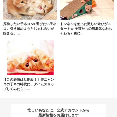
閉じる
探検したい子ネコ vs 遊びたい子ネ
トンネルを使った激しい遊びがス
コ。引き留めようとじゃれ合いが
タート☆ 子猫たちの無邪気なわち
始まる。...
ゃわちゃ劇に...
pecodogs
pecocats
いぬ部をフォロー
ねこ部をフォロー
アプリをダウンロードする
【この表情は反則級！】美ニャン
コの子ネコ時代に、タイムスリッ
プしてみたら…...
忙しいあなたに、公式アカウントから
最新情報をお届けします