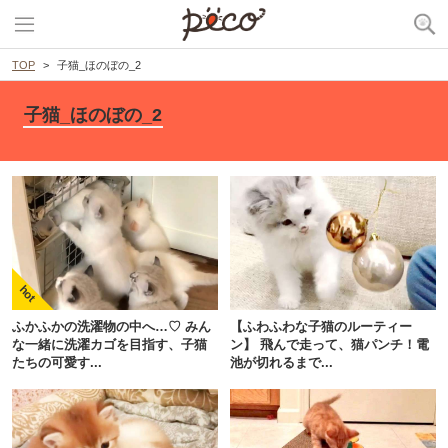
TOP
子猫_ほのぼの_2
子猫_ほのぼの_2
ふかふかの洗濯物の中へ…♡ みん
【ふわふわな子猫のルーティー
な一緒に洗濯カゴを目指す、子猫
ン】 飛んで走って、猫パンチ！電
たちの可愛す...
池が切れるまで...
PECOアプリをダウンロード済みの方
アプリで開く