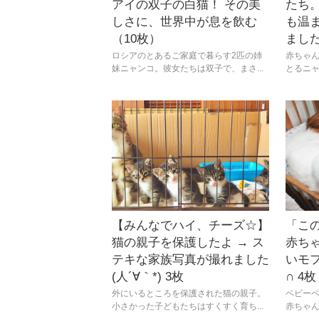
アイの双子の白猫！ その美
たち
しさに、世界中が息を飲む
も温ま
（10枚）
まし
ロシアのとあるご家庭で暮らす2匹の姉
赤ちゃ
妹ニャンコ。彼女たちは双子で、まさ...
とるニャ
【みんなでハイ、チーズ☆】
「こ
猫の親子を保護したよ → ス
赤ち
テキな家族写真が撮れました
いモフ
(人´∀｀*) 3枚
∩ 4枚
外にいるところを保護された猫の親子。
ベビー
小さかった子どもたちはすくすく育ち...
赤ちゃん