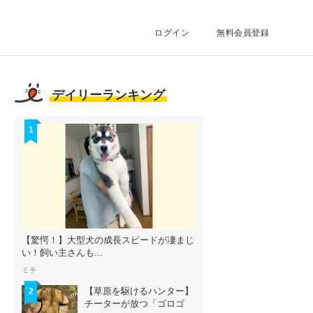
ログイン
無料会員登録
デイリーランキング
1
【驚愕！】大型犬の成長スピードが凄まじ
い！飼い主さんも...
ミチ
【草原を駆けるハンター】
2
チーターが放つ「ゴロゴ