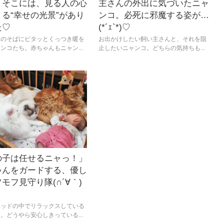
。そこには、見る人の心
主さんの外出に気づいたニャ
る“幸せの光景”があり
ンコ。必死に邪魔する姿が…
た♡
(*´ｪ`*)♡
んのそばにピタッとくっつき暖を
お出かけしたい飼い主さんと、それを阻
ンコたち。赤ちゃんもニャン...
止したいニャンコ。どちらの気持ちも...
の子は任せるニャっ！」
ゃんをガードする、優し
モフ見守り隊(∩´∀｀)
ベッドの中でリラックスしている
。どうやら安心しきっている...