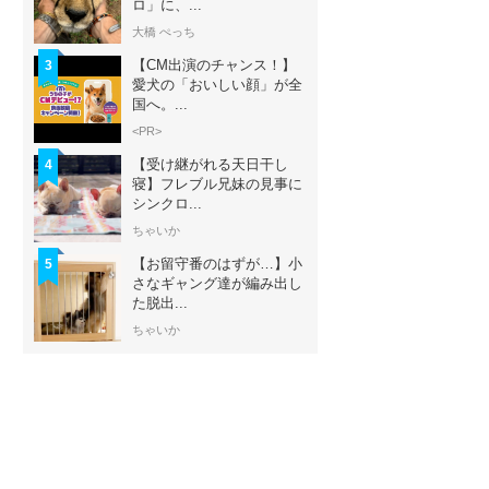
ロ」に、...
大橋 ぺっち
【CM出演のチャンス！】
3
愛犬の「おいしい顔」が全
国へ。...
<PR>
【受け継がれる天日干し
4
寝】フレブル兄妹の見事に
シンクロ...
ちゃいか
【お留守番のはずが…】小
5
さなギャング達が編み出し
た脱出...
ちゃいか