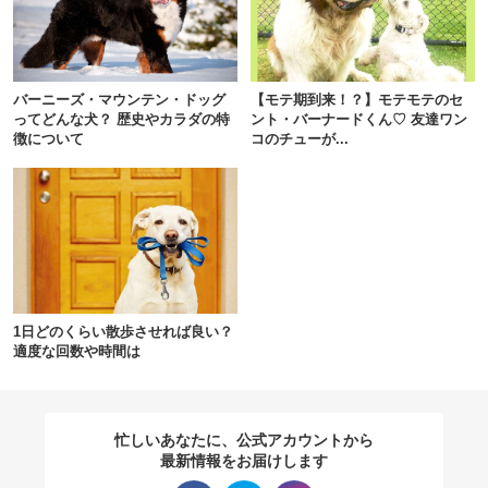
閉じる
バーニーズ・マウンテン・ドッグ
【モテ期到来！？】モテモテのセ
ってどんな犬？ 歴史やカラダの特
ント・バーナードくん♡ 友達ワン
徴について
コのチューが...
pecodogs
pecocats
いぬ部をフォロー
ねこ部をフォロー
アプリをダウンロードする
1日どのくらい散歩させれば良い？
適度な回数や時間は
忙しいあなたに、公式アカウントから
最新情報をお届けします