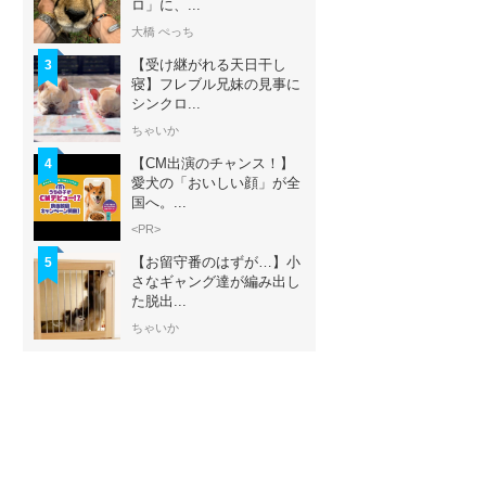
ロ」に、...
大橋 ぺっち
【受け継がれる天日干し
3
寝】フレブル兄妹の見事に
シンクロ...
ちゃいか
【CM出演のチャンス！】
4
愛犬の「おいしい顔」が全
国へ。...
<PR>
【お留守番のはずが…】小
5
さなギャング達が編み出し
た脱出...
ちゃいか