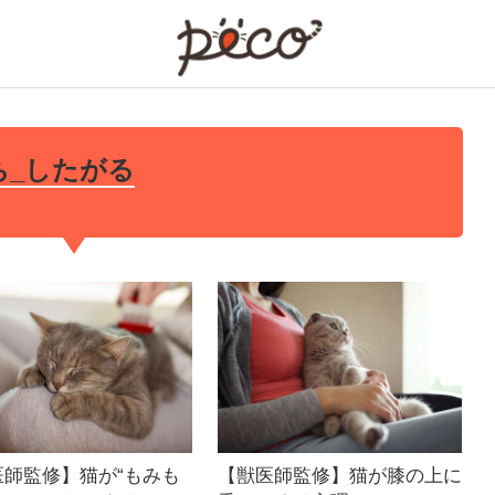
PECO
ち_したがる
医師監修】猫が“もみも
【獣医師監修】猫が膝の上に