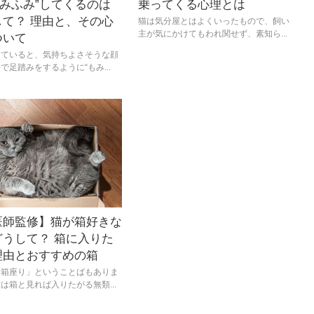
ふみふみ”してくるのは
乗ってくる心理とは
して？ 理由と、その心
猫は気分屋とはよくいったもので、飼い
主が気にかけてもわれ関せず、素知ら...
ついて
っていると、気持ちよさそうな顔
で足踏みをするように“もみ...
医師監修】猫が箱好きな
どうして？ 箱に入りた
理由とおすすめの箱
香箱座り」ということばもありま
は箱と見れば入りたがる無類...