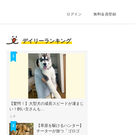
ログイン
無料会員登録
デイリーランキング
1
【驚愕！】大型犬の成長スピードが凄まじ
い！飼い主さんも...
ミチ
【草原を駆けるハンター】
2
チーターが放つ「ゴロゴ