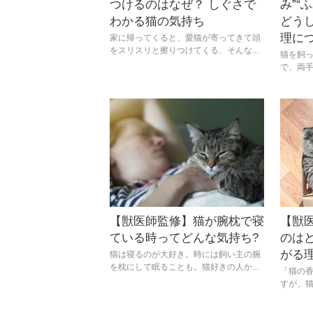
つけるのはなぜ？ しぐさで
み”“
わかる猫の気持ち
どう
理に
家に帰ってくると、愛猫が寄ってきて頭
をスリスリと擦りつけてくる、そんな...
猫を飼
で、両手
【獣医師監修】猫が腕枕で寝
【獣
ている時ってどんな気持ち?
のは
がる
猫は寝るのが大好き。時には飼い主の腕
を枕にして眠ることも。猫好きの人か...
「猫の
すが、猫