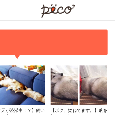
PECO
ソ天が渋滞中！？】飼い
【ボク、拗ねてます。】爪を