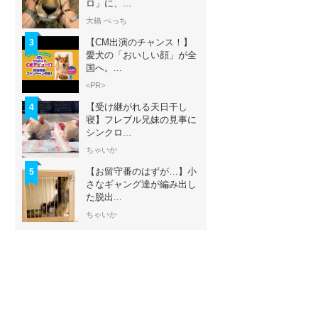
ロ」に、...
大橋 ぺっち
【CM出演のチャンス！】
3
愛犬の「おいしい顔」が全
国へ。...
<PR>
【受け継がれる天日干し
4
寝】フレブル兄妹の見事に
シンクロ...
ちゃいか
【お留守番のはずが…】小
5
さなギャング達が編み出し
た脱出...
ちゃいか