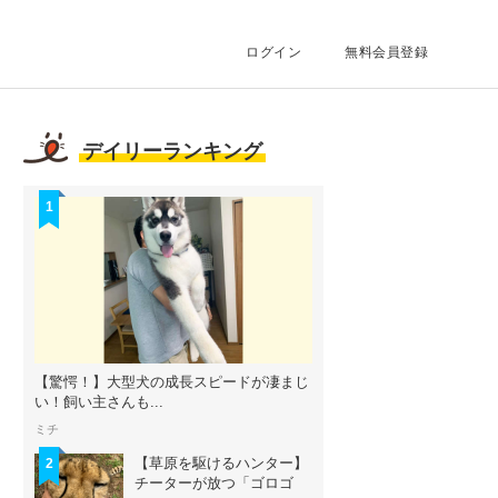
ログイン
無料会員登録
デイリーランキング
1
【驚愕！】大型犬の成長スピードが凄まじ
い！飼い主さんも...
ミチ
【草原を駆けるハンター】
2
チーターが放つ「ゴロゴ