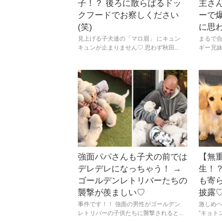
子！？ 後ろに散らばるドッ
主さ
クフードでお察しください
ーで
(笑)
に思
見上げる子犬達の「マロ眉」 にキュン
まるで
キュンが止まりません♡ 思わず秋田...
ギー兄妹
強面パパさんも子犬の前では
【無
デレデレになっちゃう！ →
生！
ゴールデンレトリバーたちの
も寄
襲撃が羨ましい♡
披露
事件です！！ 強面の男性がゴールデン
激しめ
レトリバーの子供たちに襲撃されると...
“キョトン