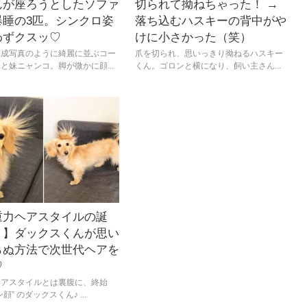
んが座ろうとしたソファ
切られて拗ねちゃった！ →
爆睡の3匹。シンクロ姿
落ち込むハスキーの背中がや
わずクスッ♡
けに小さかった（笑）
合成写真のように綺麗に並ぶコー
爪を切られ、思いっきり拗ねるハスキー
と妹ニャンコ。脚が微かに顔...
くん。ゴロンと横になり、飼い主さん...
重力ヘアスタイルの誕
？】ダックスくんが思い
らぬ方法で次世代ヘアを
♡
ヘアスタイルとは裏腹に、終始
顔” のダックスくん♪ ...