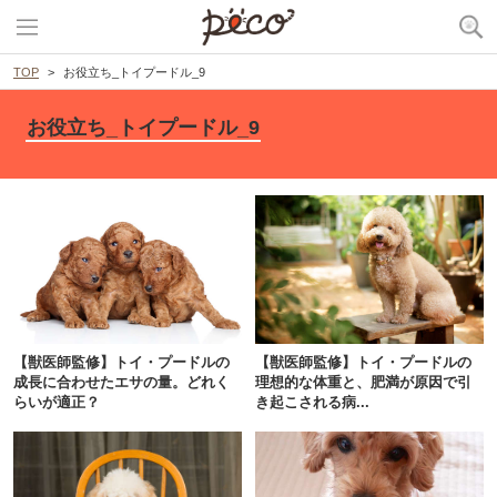
TOP
お役立ち_トイプードル_9
お役立ち_トイプードル_9
【獣医師監修】トイ・プードルの
【獣医師監修】トイ・プードルの
成長に合わせたエサの量。どれく
理想的な体重と、肥満が原因で引
らいが適正？
き起こされる病...
PECOアプリをダウンロード済みの方
アプリで開く