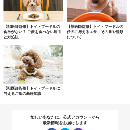
閉じる
【獣医師監修】トイ・プードルの
【獣医師監修】トイ・プードルの
食欲がない？ ご飯を食べない理由
仔犬に与えるエサ、その量や種類
と対処法
について
pecodogs
pecocats
いぬ部をフォロー
ねこ部をフォロー
アプリをダウンロードする
【獣医師監修】トイ・プードルに
与えるご飯の基礎知識
忙しいあなたに、公式アカウントから
最新情報をお届けします