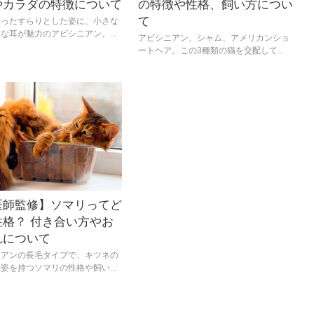
やカラダの特徴について
の特徴や性格、飼い方につい
て
まったすらりとした姿に、小さな
な耳が魅力のアビシニアン。...
アビシニアン、シャム、アメリカンショ
ートヘア。この3種類の猫を交配して...
医師監修】ソマリってど
性格？ 付き合い方やお
れについて
ニアンの長毛タイプで、キツネの
姿を持つソマリの性格や飼い...