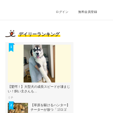
ログイン
無料会員登録
デイリーランキング
1
【驚愕！】大型犬の成長スピードが凄まじ
い！飼い主さんも...
ミチ
【草原を駆けるハンター】
2
チーターが放つ「ゴロゴ