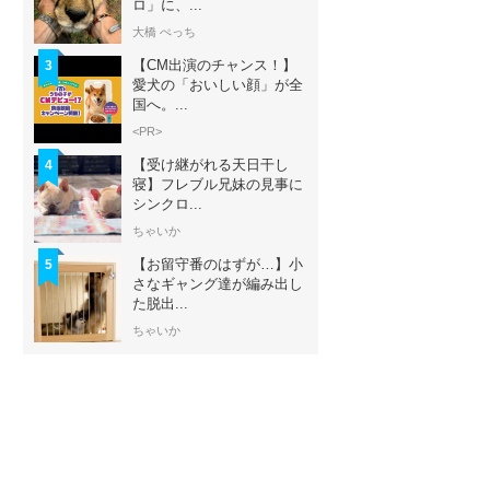
ロ」に、...
大橋 ぺっち
【CM出演のチャンス！】
3
愛犬の「おいしい顔」が全
国へ。...
<PR>
【受け継がれる天日干し
4
寝】フレブル兄妹の見事に
シンクロ...
ちゃいか
【お留守番のはずが…】小
5
さなギャング達が編み出し
た脱出...
ちゃいか