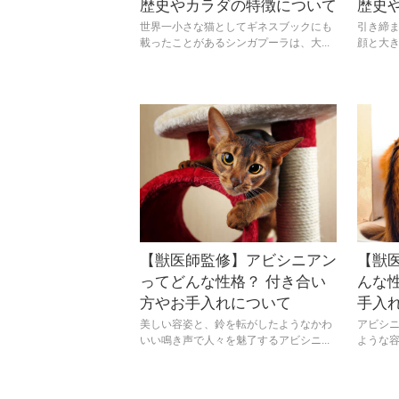
歴史やカラダの特徴について
歴史
世界一小さな猫としてギネスブックにも
引き締
載ったことがあるシンガプーラは、大...
顔と大き
【獣医師監修】アビシニアン
【獣
ってどんな性格？ 付き合い
んな
方やお手入れについて
手入
美しい容姿と、鈴を転がしたようなかわ
アビシ
いい鳴き声で人々を魅了するアビシニ...
ような容