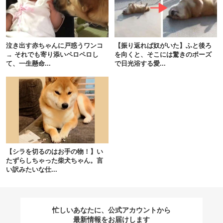
閉じる
泣き出す赤ちゃんに戸惑うワンコ
【振り返れば奴がいた】ふと後ろ
→ それでも寄り添いペロペロし
を向くと、そこには驚きのポーズ
て、一生懸命...
で日光浴する愛...
pecodogs
pecocats
いぬ部をフォロー
ねこ部をフォロー
アプリをダウンロードする
【シラを切るのはお手の物！】い
たずらしちゃった柴犬ちゃん。言
い訳みたいな仕...
忙しいあなたに、公式アカウントから
最新情報をお届けします