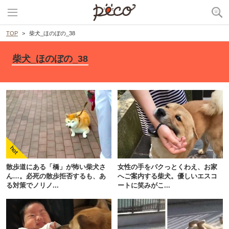
TOP
柴犬_ほのぼの_38
柴犬_ほのぼの_38
散歩道にある「橋」が怖い柴犬さ
女性の手をパクっとくわえ、お家
ん…。必死の散歩拒否するも、あ
へご案内する柴犬。優しいエスコ
る対策でノリノ...
ートに笑みがこ...
PECOアプリをダウンロード済みの方
アプリで開く