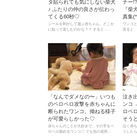
タ貼られても気にしない柴犬
ナー!
♪ ふたりの仲の良さが伝わっ
『柴
てくる60秒♡
真集(
シールを剥がして遊ぶ赤ちゃん。どこか
ワンコ
に貼って楽しむのかな？？ すると…...
見ると、
「なんでダメなの〜」いつも
泣き
のペロペロ攻撃を赤ちゃんに
ンコ 
断られたワンコ。拗ねる様子
ロペ
が可愛らしかった♡
そう
赤ちゃんのことが大好きで、その手をペ
泣く赤
ロペロ舐めるワンコ♡ でも虫の居所...
うしたら