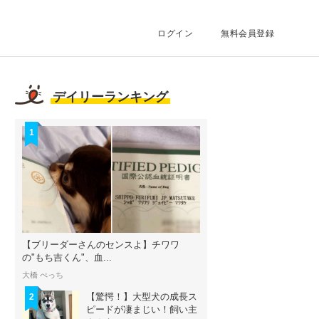
ログイン
無料会員登録
デイリーランキング
1
【ブリーダーさんのセンスよ】チワワ
の"もち吉くん"、血...
大橋 ぺっち
【驚愕！】大型犬の成長ス
2
ピードが凄まじい！飼い主