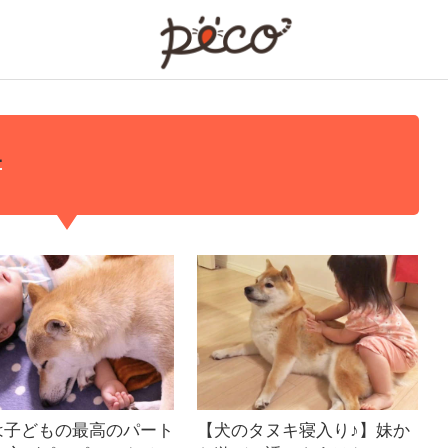
PECO
1
は子どもの最高のパート
【犬のタヌキ寝入り♪】妹か