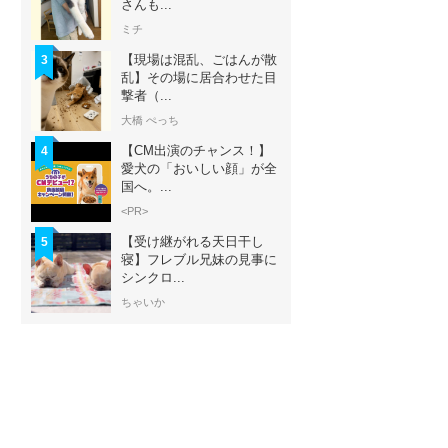
さんも...
ミチ
【現場は混乱、ごはんが散
3
乱】その場に居合わせた目
撃者（...
大橋 ぺっち
【CM出演のチャンス！】
4
愛犬の「おいしい顔」が全
国へ。...
<PR>
【受け継がれる天日干し
5
寝】フレブル兄妹の見事に
シンクロ...
ちゃいか