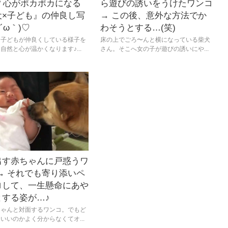
? 心がポカポカになる
ら遊びの誘いをうけたワンコ
犬×子ども』の仲良し写
→ この後、意外な方法でか
*´ω｀)♡
わそうとする…(笑)
と子どもが仲良くしている様子を
床の上でごろ〜んと横になっている柴犬
自然と心が温かくなります♪...
さん。そこへ女の子が遊びの誘いにや...
出す赤ちゃんに戸惑うワ
→ それでも寄り添いペ
ロして、一生懸命にあや
とする姿が…♪
ちゃんと対面するワンコ。でもど
いいのかよく分からなくてオ...