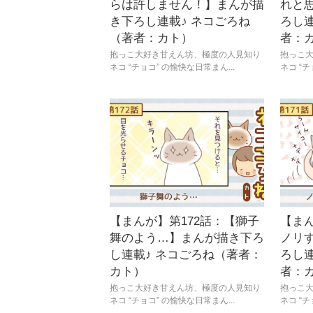
らは許しません！】まんが描
れと
き下ろし連載♪ ネコごろね
ろし連
（著者：カト）
者：
抱っこ大好き甘えん坊、極度の人見知り
抱っこ
ネコ “チョコ” の愉快な日常まん...
ネコ “チ
【まんが】第172話：【獅子
【まん
舞のよう…】まんが描き下ろ
ノリ
し連載♪ ネコごろね（著者：
ろし連
カト）
者：
抱っこ大好き甘えん坊、極度の人見知り
抱っこ
ネコ “チョコ” の愉快な日常まん...
ネコ “チ