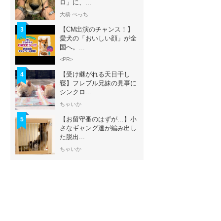
ロ」に、...
大橋 ぺっち
【CM出演のチャンス！】
3
愛犬の「おいしい顔」が全
国へ。...
<PR>
【受け継がれる天日干し
4
寝】フレブル兄妹の見事に
シンクロ...
ちゃいか
【お留守番のはずが…】小
5
さなギャング達が編み出し
た脱出...
ちゃいか