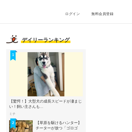
ログイン
無料会員登録
デイリーランキング
1
【驚愕！】大型犬の成長スピードが凄まじ
い！飼い主さんも...
ミチ
【草原を駆けるハンター】
2
チーターが放つ「ゴロゴ