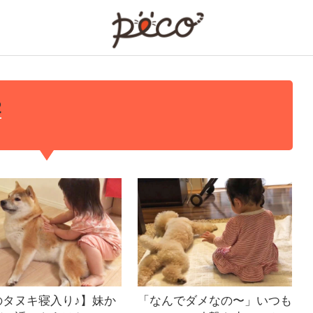
PECO
2
のタヌキ寝入り♪】妹か
「なんでダメなの〜」いつも