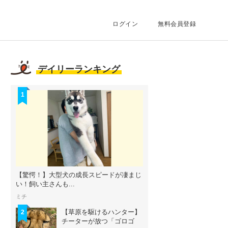
ログイン
無料会員登録
デイリーランキング
1
【驚愕！】大型犬の成長スピードが凄まじ
い！飼い主さんも...
ミチ
【草原を駆けるハンター】
2
チーターが放つ「ゴロゴ