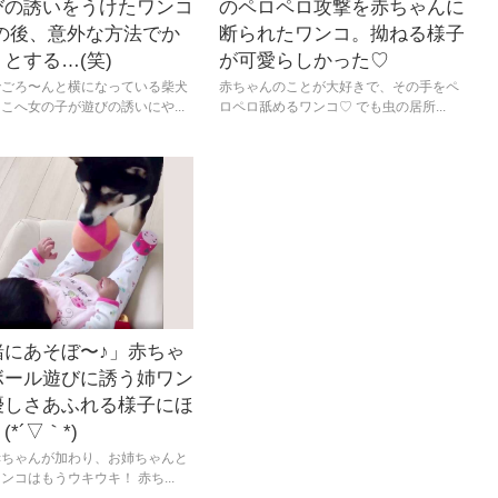
びの誘いをうけたワンコ
のペロペロ攻撃を赤ちゃんに
この後、意外な方法でか
断られたワンコ。拗ねる様子
とする…(笑)
が可愛らしかった♡
でごろ〜んと横になっている柴犬
赤ちゃんのことが大好きで、その手をペ
こへ女の子が遊びの誘いにや...
ロペロ舐めるワンコ♡ でも虫の居所...
緒にあそぼ〜♪」赤ちゃ
ボール遊びに誘う姉ワン
優しさあふれる様子にほ
*´▽｀*)
赤ちゃんが加わり、お姉ちゃんと
ンコはもうウキウキ！ 赤ち...