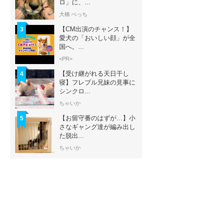
ロ」に、...
大橋 ぺっち
【CM出演のチャンス！】
3
愛犬の「おいしい顔」が全
国へ。...
<PR>
【受け継がれる天日干し
4
寝】フレブル兄妹の見事に
シンクロ...
ちゃいか
【お留守番のはずが…】小
5
さなギャング達が編み出し
た脱出...
ちゃいか