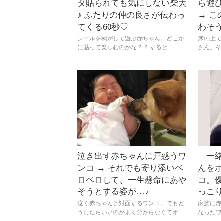
タ貼られても気にしない柴犬
ら遊
♪ ふたりの仲の良さが伝わっ
→ 
てくる60秒♡
わそう
シールを剥がして遊ぶ赤ちゃん。どこか
床の上
に貼って楽しむのかな？？ すると…...
さん。そ
泣き出す赤ちゃんに戸惑うワ
「一
ンコ → それでも寄り添いペ
んを
ロペロして、一生懸命にあや
コ。
そうとする姿が…♪
っこり(
泣く赤ちゃんと対面するワンコ。でもど
家族に
うしたらいいのかよく分からなくてオ...
なったワ