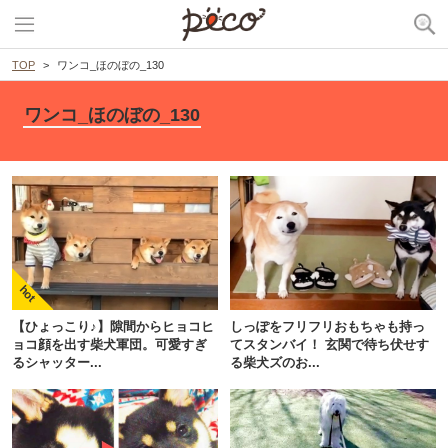
TOP
ワンコ_ほのぼの_130
ワンコ_ほのぼの_130
【ひょっこり♪】隙間からヒョコヒ
しっぽをフリフリおもちゃも持っ
ョコ顔を出す柴犬軍団。可愛すぎ
てスタンバイ！ 玄関で待ち伏せす
るシャッター...
る柴犬ズのお...
PECOアプリをダウンロード済みの方
アプリで開く