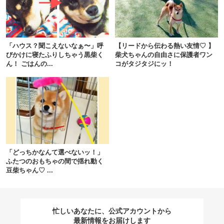
閉じる
「ハウス？聞こえないなぁ〜」呼
【リードから伝わる熱い友情♡ 】
びかけに寝たふりしちゃう黒柴く
柴犬ちゃんの自由さに保護者ワン
ん！ ごはんの...
コがタジタジにッ！
pecodogs
pecocats
いぬ部をフォロー
ねこ部をフォロー
アプリをダウンロードする
「どっちかなんて選べないッ！」
ふたつのおもちゃの間で揺れ動く
豆柴ちゃん♡ ...
忙しいあなたに、公式アカウントから
最新情報をお届けします