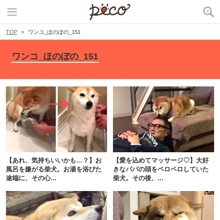
TOP
ワンコ_ほのぼの_151
ワンコ_ほのぼの_151
【あれ、気持ちいいかも…？】お
【愛を込めてマッサージ♡】大好
風呂を嫌がる柴犬。お湯を浴びた
きなパパの頭をペロペロしていた
途端に、その心...
柴犬。その後、...
PECOアプリをダウンロード済みの方
アプリで開く