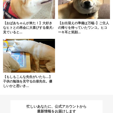
閉じる
【おばあちゃんが来た！】大好き
【お出迎えの準備は万端♪】ご主人
なヒトとの再会に大喜びする柴犬♪
の帰りを待っていたワンコ。ヒコ
見ていると...
ーキ耳と笑顔...
pecodogs
pecocats
いぬ部をフォロー
ねこ部をフォロー
アプリをダウンロードする
【もしもこんな先生がいたら…】
子供の勉強を見守る白柴先生。優
しいかと思いき...
忙しいあなたに、公式アカウントから
最新情報をお届けします