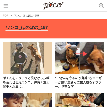
TOP
ワンコ_ほのぼの_157
ワンコ_ほのぼの_157
弟くんをチラチラと見ながら歩幅
“ごはんを守るのが趣味”なコーギ
を合わせる兄ワンコ。仲良く並ぶ
ーが飼い主さんに犯人役をオファ
背中とお尻に、...
ー。見事な演...
PECOアプリをダウンロード済みの方
アプリで開く