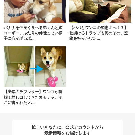
閉じる
バナナを仲良く食べる弟くんと姉
【パパとワンコの知恵比べ！？】
コーギー。ふたりの仲睦まじい様
仕掛けるトラップも何のその。空
子に心がポカポ...
箱を持ったワン...
pecodogs
pecocats
いぬ部をフォロー
ねこ部をフォロー
アプリをダウンロードする
【突然のラブレター】ワンコが笑
顔で差し出してきたオモチャ。そ
こに書かれたメ...
忙しいあなたに、公式アカウントから
最新情報をお届けします