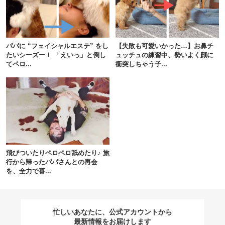
閉じる
パパに “フェイシャルエステ” をし
【失敗も可愛いかった…】お鼻チ
たいシーズー！ 「えいっ」と倒し
ュッチュの練習中、勢いよく顔に
てペロ...
衝突しちゃう子...
pecodogs
pecocats
いぬ部をフォロー
ねこ部をフォロー
アプリをダウンロードする
飛びついたりペロペロ舐めたり♪ 旅
行から帰ったパパさんとの再会
を、全力で喜...
忙しいあなたに、公式アカウントから
最新情報をお届けします