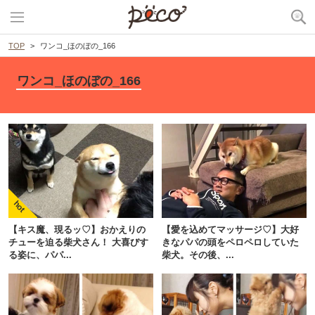
TOP
ワンコ_ほのぼの_166
ワンコ_ほのぼの_166
【キス魔、現るッ♡】おかえりの
【愛を込めてマッサージ♡】大好
チューを迫る柴犬さん！ 大喜びす
きなパパの頭をペロペロしていた
る姿に、パパ...
柴犬。その後、...
PECOアプリをダウンロード済みの方
アプリで開く