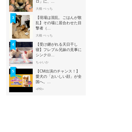
ロ」に、...
大橋 ぺっち
【現場は混乱、ごはんが散
3
乱】その場に居合わせた目
撃者（...
大橋 ぺっち
【受け継がれる天日干し
4
寝】フレブル兄妹の見事に
シンクロ...
ちゃいか
【CM出演のチャンス！】
5
愛犬の「おいしい顔」が全
国へ。...
<PR>