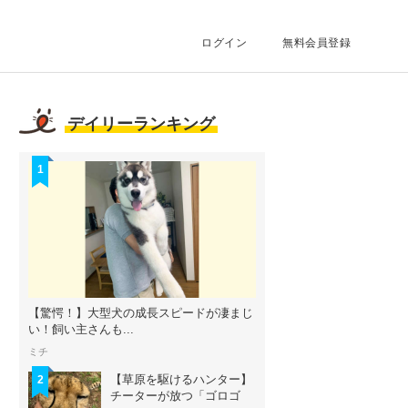
ログイン
無料会員登録
デイリーランキング
1
【驚愕！】大型犬の成長スピードが凄まじ
い！飼い主さんも...
ミチ
【草原を駆けるハンター】
2
チーターが放つ「ゴロゴ