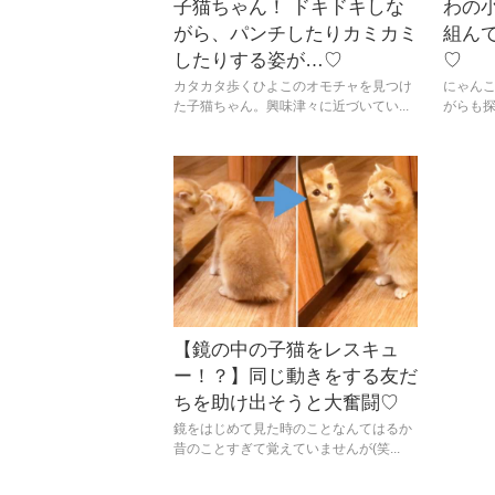
子猫ちゃん！ ドキドキしな
わの
がら、パンチしたりカミカミ
組ん
したりする姿が…♡
♡
カタカタ歩くひよこのオモチャを見つけ
にゃん
た子猫ちゃん。興味津々に近づいてい...
がらも探
【鏡の中の子猫をレスキュ
ー！？】同じ動きをする友だ
ちを助け出そうと大奮闘♡
鏡をはじめて見た時のことなんてはるか
昔のことすぎて覚えていませんが(笑...