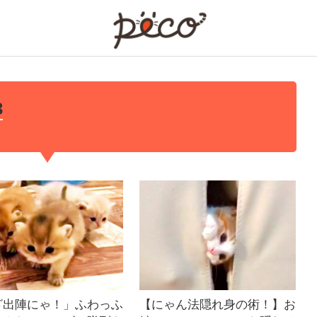
PECO
3
ざ出陣にゃ！」ふわっふ
【にゃん法隠れ身の術！】お