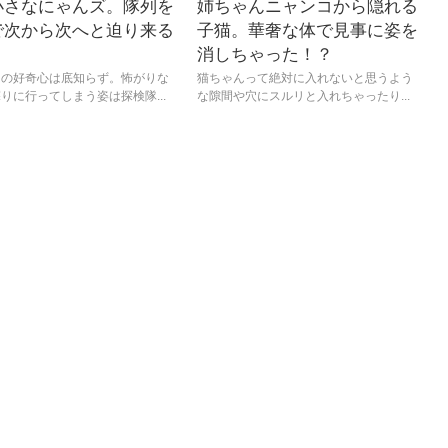
小さなにゃんズ。隊列を
姉ちゃんニャンコから隠れる
で次から次へと迫り来る
子猫。華奢な体で見事に姿を
消しちゃった！？
この好奇心は底知らず。怖がりな
猫ちゃんって絶対に入れないと思うよう
りに行ってしまう姿は探検隊...
な隙間や穴にスルリと入れちゃったり...