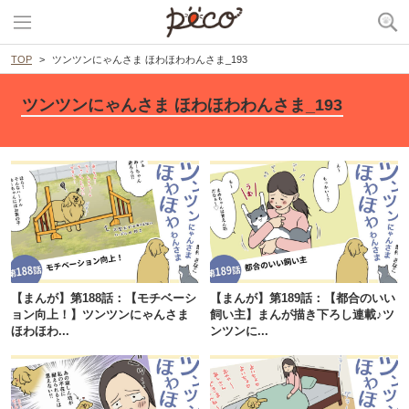
TOP
ツンツンにゃんさま ほわほわわんさま_193
ツンツンにゃんさま ほわほわわんさま_193
【まんが】第188話：【モチベーシ
【まんが】第189話：【都合のいい
ョン向上！】ツンツンにゃんさま
飼い主】まんが描き下ろし連載♪ツ
ほわほわ...
ンツンに...
PECOアプリをダウンロード済みの方
アプリで開く