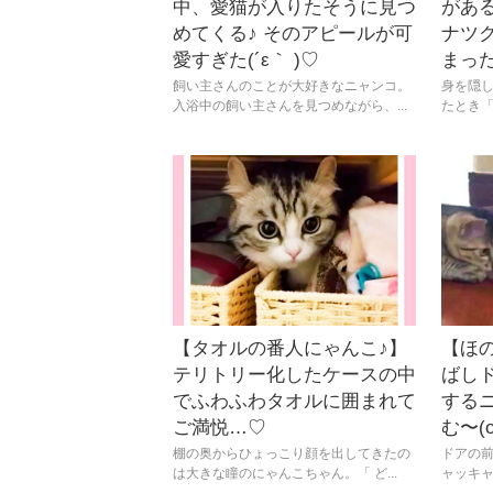
中、愛猫が入りたそうに見つ
があ
めてくる♪ そのアピールが可
ナツ
愛すぎた(´ε｀ )♡
まっ
飼い主さんのことが大好きなニャンコ。
身を隠
入浴中の飼い主さんを見つめながら、...
たとき「
【タオルの番人にゃんこ♪】
【ほ
テリトリー化したケースの中
ばし
でふわふわタオルに囲まれて
する
ご満悦…♡
む〜(о
棚の奥からひょっこり顔を出してきたの
ドアの
は大きな瞳のにゃんこちゃん。「 ど...
ャッキャ