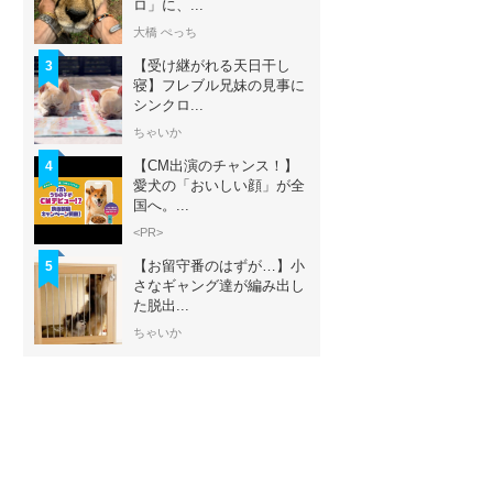
ロ」に、...
大橋 ぺっち
【受け継がれる天日干し
3
寝】フレブル兄妹の見事に
シンクロ...
ちゃいか
【CM出演のチャンス！】
4
愛犬の「おいしい顔」が全
国へ。...
<PR>
【お留守番のはずが…】小
5
さなギャング達が編み出し
た脱出...
ちゃいか