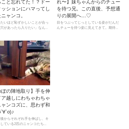
ること忘れてた！？ドー
れ〜】妹ちゃんからのチュー
クッションにハマってし
を待つ兄。この直後、予想通
たニャンコ。
りの展開へ…♡
したいほど恥ずかしいことが合っ
目をつぶってじっとしている姿がだんだ
穴があったら入りたい」なん...
んチューを待つ姿に見えてきて。期待...
のぼの陣地取り】手を伸
ドア越しにわちゃわちゃ
ニャンコズに、思わず和
´∀`о)♪
前後からそれぞれ手を伸ばし、キ
している2匹のニャンコたち...