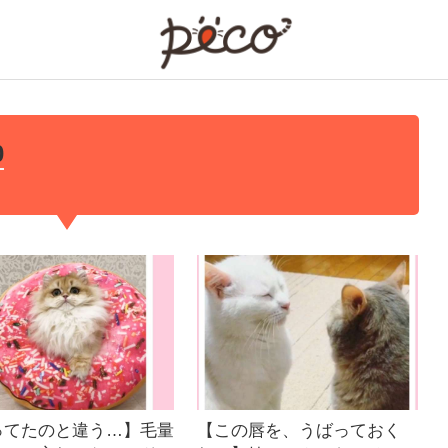
PECO
0
ってたのと違う…】毛量
【この唇を、うばっておく