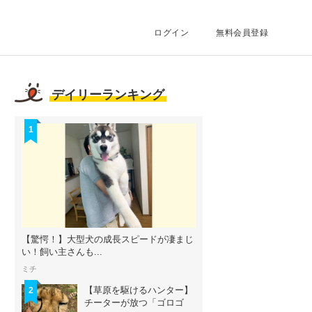
ログイン
無料会員登録
デイリーランキング
1
【驚愕！】大型犬の成長スピードが凄まじ
い！飼い主さんも...
ミチ
【草原を駆けるハンター】
2
チーターが放つ「ゴロゴ