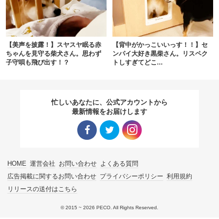
pecodogs
pecocats
いぬ部をフォロー
ねこ部をフォロー
【美声を披露！】スヤスヤ眠る赤
【背中がかっこいいっす！！】セ
ちゃんを見守る柴犬さん。思わず
ンパイ大好き黒柴さん。リスペク
子守唄も飛び出す！？
トしすぎてどこ...
アプリをダウンロードする
忙しいあなたに、公式アカウントから
最新情報をお届けします
Facebo
Twitter
Instagra
HOME
運営会社
お問い合わせ
よくある質問
ok リン
リンク
m リン
広告掲載に関するお問い合わせ
プライバシーポリシー
利用規約
リリースの送付はこちら
ク
ク
© 2015 ~ 2026 PECO. All Rights Reserved.