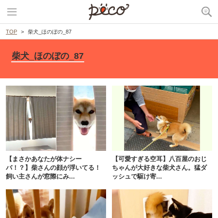
TOP
柴犬_ほのぼの_87
柴犬_ほのぼの_87
PECOアプリをダウンロード済みの方
アプリで開く
【まさかあなたが体ナシー
【可愛すぎる空耳】八百屋のおじ
バ！？】柴さんの顔が浮いてる！
ちゃんが大好きな柴犬さん。猛ダ
閉じる
飼い主さんが窓際にみ...
ッシュで駆け寄...