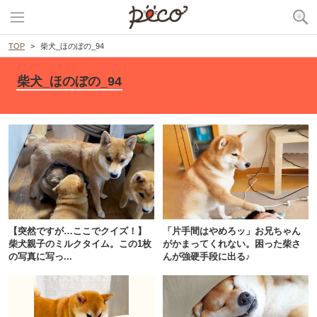
TOP
柴犬_ほのぼの_94
柴犬_ほのぼの_94
【突然ですが…ここでクイズ！】
「片手間はやめろッ」お兄ちゃん
柴犬親子のミルクタイム。この1枚
がかまってくれない。困った柴さ
の写真に写っ...
んが強硬手段に出る♪
PECOアプリをダウンロード済みの方
アプリで開く