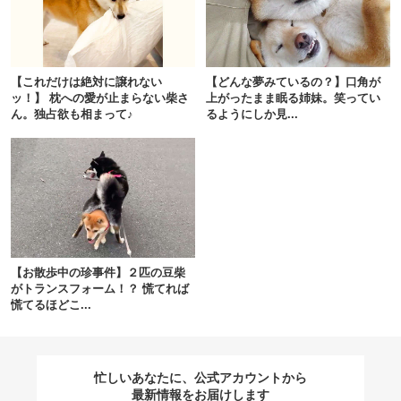
閉じる
【これだけは絶対に譲れない
【どんな夢みているの？】口角が
ッ！】 枕への愛が止まらない柴さ
上がったまま眠る姉妹。笑ってい
ん。独占欲も相まって♪
るようにしか見...
pecodogs
pecocats
いぬ部をフォロー
ねこ部をフォロー
アプリをダウンロードする
【お散歩中の珍事件】２匹の豆柴
がトランスフォーム！？ 慌てれば
慌てるほどこ...
忙しいあなたに、公式アカウントから
最新情報をお届けします