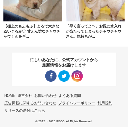
pecodogs
pecocats
いぬ部をフォロー
ねこ部をフォロー
【極上のもふもふ】まるで大きな
「早く言ってよ〜」お尻に水入れ
ぬいぐるみ♡ 甘えん坊なチャウチ
が当たってしまったチャウチャウ
ャウくんをギ...
さん。気持ちが...
アプリをダウンロードする
忙しいあなたに、公式アカウントから
最新情報をお届けします
Facebo
Twitter
Instagra
HOME
運営会社
お問い合わせ
よくある質問
ok リン
リンク
m リン
広告掲載に関するお問い合わせ
プライバシーポリシー
利用規約
リリースの送付はこちら
ク
ク
© 2015 ~ 2026 PECO. All Rights Reserved.