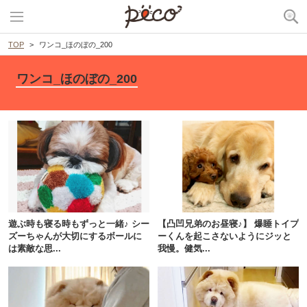
TOP
ワンコ_ほのぼの_200
ワンコ_ほのぼの_200
PECOアプリをダウンロード済みの方
アプリで開く
遊ぶ時も寝る時もずっと一緒♪ シー
【凸凹兄弟のお昼寝♪】 爆睡トイプ
ズーちゃんが大切にするボールに
ーくんを起こさないようにジッと
閉じる
は素敵な思...
我慢。健気...