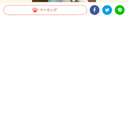
マーキング
【驚愕！】大型犬の成長スピードが凄まじい！飼
い主さんも思わず…「これが5ヶ月の子犬ちゃん
Facebookシェア
Twitterシェア
LINE
ですか」
すぐに抱っこしていた頃が懐かしくなってしまうほど、大型犬の成長スピードは速い
もの。今回は、飼い主さんも驚いたシベリアンハスキーさんの生後1ヶ月から5ヶ月
の成長をご覧ください♪
2026.07.22 update
ミチ
“子犬” とは？？