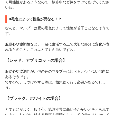
く可能性があるようなので、散歩中など気をつけてあげてくださ
いね。
■毛色によって性格が異なる！？
PECOアプリをダウンロード済みの方
なんと、マルプーは親の毛色によって性格が若干ことなるそうで
アプリで開く
す。
閉じる
服従心や協調性など、一緒に生活する上で大切な部分に変化が表
れるとのこと。これはとても面白いですね。
【レッド、アプリコットの場合】
服従心や協調性が、他の色のマルプーに比べると少々低い傾向に
あるそうです。
pecodogs
pecocats
ですので、しつけをする際は、根気強く行う必要があるでしょ
いぬ部をフォロー
ねこ部をフォロー
う。
【ブラック、ホワイトの場合】
アプリをダウンロードする
とても頭がよく、服従心、協調性共に高い子が多いと考えられて
います。しつけに対する反応も素晴らしく、初心者の方に向いて