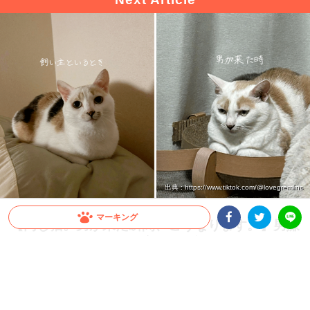
出典 : https://www.tiktok.com/@lovegremlins
マーキング
【同じ猫。男が来た瞬間、こうなります。】男嫌
いすぎるニャンコの豹変ぶりが話題！
Facebookシェア
Twitterシェア
LINE
美ねこさんだと思いきや…男性が来た瞬間、まさかの“別猫”へ！？ 男嫌いすぎるニャ
ンコ・ぺぺちゃんの変貌ぶりが激しすぎると話題です♪
2026.07.18 update
大橋 ぺっち