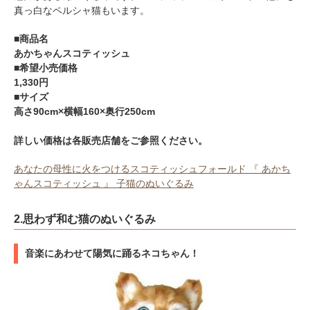
pecodogs
pecocats
真っ白なペルシャ猫もいます。
いぬ部をフォロー
ねこ部をフォロー
■商品名
あかちゃんスコティッシュ
■希望小売価格
アプリをダウンロードする
1,330円
■サイズ
高さ90cm×横幅160×奥行250cm
詳しい価格は各販売店舗をご参照ください。
あなたの母性に火をつけるスコティッシュフォールド 『 あかち
ゃんスコティッシュ 』 子猫のぬいぐるみ
2.思わず和む猫のぬいぐるみ
音楽にあわせて陽気に踊るネコちゃん！