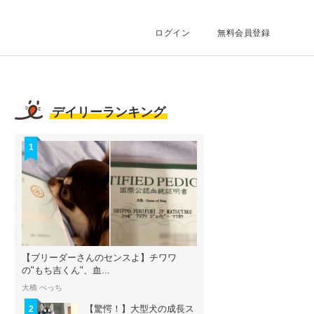
ログイン
無料会員登録
デイリーランキング
1
【ブリーダーさんのセンスよ】チワワ
の"もち吉くん"、血...
大橋 ぺっち
【驚愕！】大型犬の成長ス
2