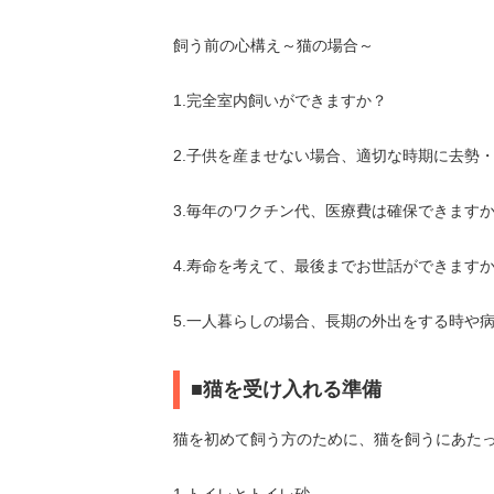
飼う前の心構え～猫の場合～
1.完全室内飼いができますか？
2.子供を産ませない場合、適切な時期に去勢
3.毎年のワクチン代、医療費は確保できます
4.寿命を考えて、最後までお世話ができます
5.一人暮らしの場合、長期の外出をする時や
■猫を受け入れる準備
猫を初めて飼う方のために、猫を飼うにあた
1.トイレとトイレ砂