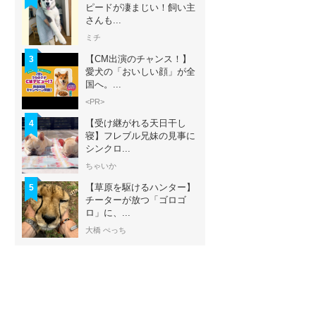
ピードが凄まじい！飼い主
さんも...
ミチ
【CM出演のチャンス！】
3
愛犬の「おいしい顔」が全
国へ。...
<PR>
【受け継がれる天日干し
4
寝】フレブル兄妹の見事に
シンクロ...
ちゃいか
【草原を駆けるハンター】
5
チーターが放つ「ゴロゴ
ロ」に、...
大橋 ぺっち