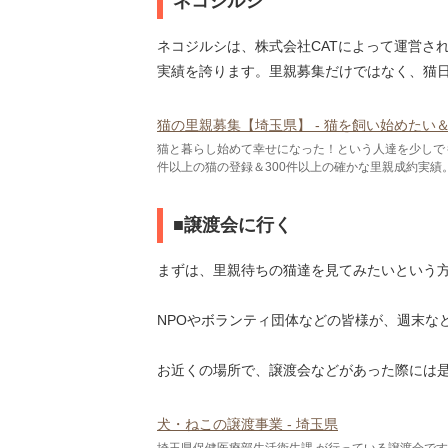
ネコジルシ
ネコジルシは、株式会社CATによって運営さ
実績を誇ります。里親募集だけではなく、猫
猫の里親募集【埼玉県】 - 猫を飼い始めたい＆
猫と暮らし始めて幸せになった！という人達を少しでも
件以上の猫の登録＆300件以上の確かな里親成約実績
■譲渡会に行く
まずは、里親待ちの猫達を見てみたいという
NPOやボランティ団体などの皆様が、週末な
お近くの場所で、譲渡会などがあった際には
犬・ねこの譲渡事業 - 埼玉県
埼玉県保健医療部生活衛生課 が行っている譲渡会で