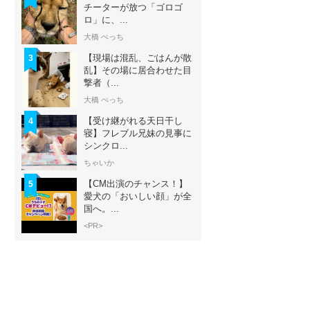
チーターが放つ「ゴロゴ
ロ」に、...
大橋 ぺっち
【現場は混乱、ごはんが散
3
乱】その場に居合わせた目
撃者（...
大橋 ぺっち
【受け継がれる天日干し
4
寝】フレブル兄妹の見事に
シンクロ...
ちゃいか
【CM出演のチャンス！】
5
愛犬の「おいしい顔」が全
国へ。...
<PR>