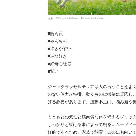
出典 OlesyaNickolaeva /Shutterstock.com
■筋肉質
■やんちゃ
■懐きやすい
■遊び好き
■好奇心旺盛
■賢い
ジャックラッセルテリアは人の言うことをよ
のない体力が特徴。動くものに機敏に反応し
げる必要があります。運動不足は、噛み癖や
もともとの気性と筋肉質な体を備えるジャッ
しっかりと躾ける事によって明るいムードメ
好的であるため、家族で飼育するのにも向い