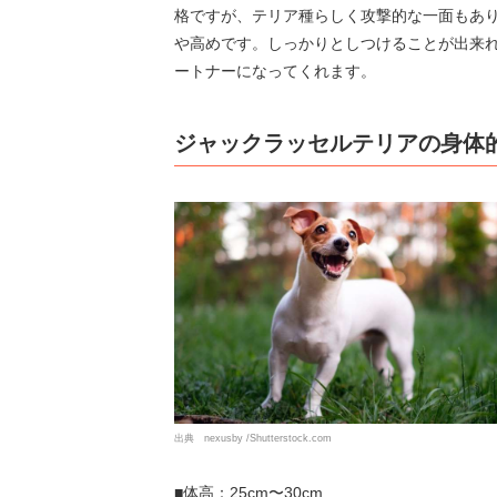
格ですが、テリア種らしく攻撃的な一面もあ
や高めです。しっかりとしつけることが出来
ートナーになってくれます。
ジャックラッセルテリアの身体
出典 nexusby /Shutterstock.com
■体高：25cm〜30cm