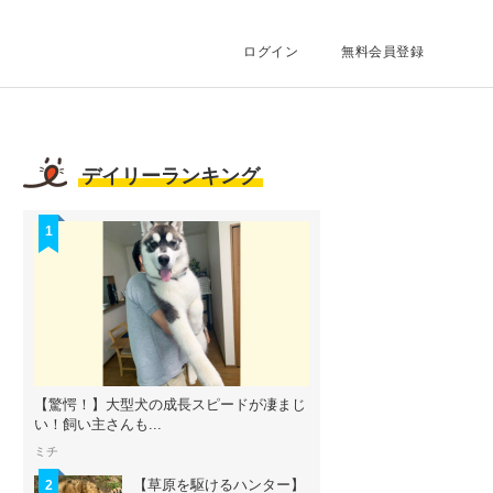
ログイン
無料会員登録
デイリーランキング
1
【驚愕！】大型犬の成長スピードが凄まじ
い！飼い主さんも...
ミチ
【草原を駆けるハンター】
2