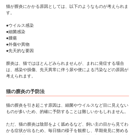
猫が膣炎にかかる原因としては、以下のようなものが考えられま
す。
●ウイルス感染
●細菌感染
●腫瘍
●外傷や異物
●先天的な要因
膣炎は、猫ではほとんどみられませんが、まれに発症する場合
は、感染や損傷、先天異常に伴う尿や便による汚染などの原因が
考えられます。
PECOアプリをダウンロード済みの方
猫の膣炎の予防法
アプリで開く
閉じる
猫の膣炎を引き起こす原因は、細菌やウイルスなど目に見えない
ものが多いため、的確に予防することは難しいかもしれません。
ただ、猫の膣炎は陰部をよく舐めるなど、飼い主の目から見てわ
かる症状が出るため、毎日猫の様子を観察し、早期発見に努める