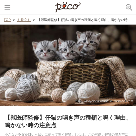
TOP
お役立ち
【獣医師監修】仔猫の鳴き声の種類と鳴く理由、鳴かない時の注意点
出典 : Vasilyev Alexandr/Shutterstock.com
【獣医師監修】仔猫の鳴き声の種類と鳴く理由、
鳴かない時の注意点
小さなカラダを目いっぱいに使って鳴く仔猫。じつは、この可愛い仔猫の鳴き声に