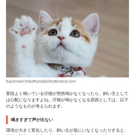
PECOアプリをダウンロード済みの方
アプリで開く
Kajohnwat Srikulthanakij/Shutterstock.com
閉じる
普段よく鳴いている仔猫が突然鳴かなくなったら、飼い主として
は心配になりますよね。仔猫が鳴かなくなる原因としては、以下
のようなものが考えられます。
鳴きすぎて声が出ない
pecodogs
pecocats
環境が大きく変化したり、飼い主が急にいなくなったりすると、