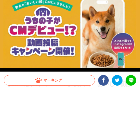
マーキング
【CM出演のチャンス！】愛犬の「おいしい顔」
Facebookシェア
Twitterシェア
が全国へ。メディコート動画投稿キャンペーン開
LINE
催！
愛犬がCMデビュー！？ペットライン『メディコート』では「おいしい顔」の動画投
稿キャンペーンを開催中。グランプリは2026年10月以降公開予定のWEB CMに出演
決定！さらに抽選で総計100名様に「ごほうびセット」をプレゼント。参加はInstagr
amに投稿するだけ。スマホで手軽に、うちの子の晴れ舞台を目指しましょう！
PR
ペットライン株式会社