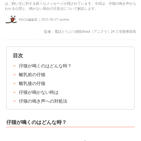
は、飼い主に対する様々なメッセージが隠されています。今回は、仔猫の鳴き声から
わかる心理と、鳴かない場合の注意点について解説します。
2021.09.27 update
PECO編集部
監修：電話どうぶつ病院Anicli（アニクリ）24 三宅亜希院長
目次
仔猫が鳴くのはどんな時？
離乳前の仔猫
離乳後の仔猫
仔猫が鳴かない時は
仔猫の鳴き声への対処法
仔猫が鳴くのはどんな時？