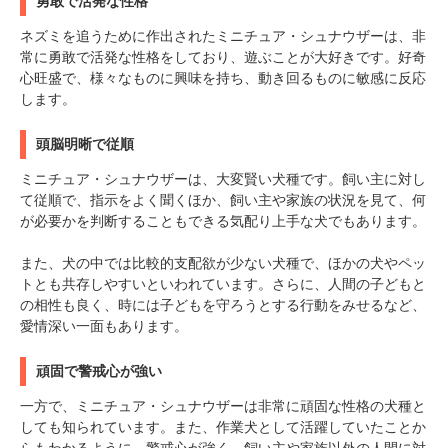
勇敢で活発な性格
ネズミを追うために作出されたミニチュア・シュナウザーは、非
常に勇敢で活発な性格をしており、遊ぶことが大好きです。好奇
心旺盛で、様々なものに興味を持ち、動き回るものに敏感に反応
します。
頭脳明晰で従順
ミニチュア・シュナウザーは、大変賢い犬種です。飼い主に対し
て従順で、指示をよく聞くほか、飼い主や家族の状況を見て、何
が必要かを判断することもできる気配り上手な犬でもあります。
また、犬の中では比較的支配欲が少ない犬種で、ほかの犬やペッ
トとも共存しやすいといわれています。さらに、人間の子どもと
の相性も良く、時には子どもを守ろうとする行動をみせるなど、
愛情深い一面もあります。
頑固で警戒心が強い
一方で、ミニチュア・シュナウザーは非常に頑固な性格の犬種と
しても知られています。また、作業犬として活躍していたことか