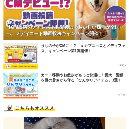
<PR>
【CM出演のチャンス！】愛犬の「おいしい顔」が全国
へ。メディコート動画投稿キャンペーン開催！
うちの子がCMに！？「＃カブニョロとメディファ
ス」キャンペーン第1弾開催！
<PR>
カート移動やお散歩がもっと快適に！愛犬・愛猫
を夏の暑さから守る「ひんやりアイテム」3選！
<PR>
こちらもオススメ