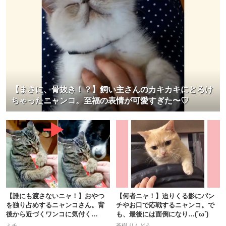
【まさに、骨抜き！？】飼い主さんのカキカキにとろけ
ちゃったニャンコ。至福の表情が可愛すぎた〜♡
【誰にも渡さないニャ！】おやつ
【何者ニャ！】迫りくる影にパン
を独り占めするニャンコさん。背
チやお口で応戦するニャンコ。で
後から近づくワンコに気付く
も、最後には面倒になり…(´ω`)
と…！？
ミチ
蒼樹 りんどう