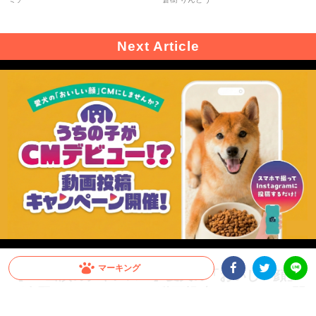
マーキング
【CM出演のチャンス！】愛犬の「おいしい顔」
が全国へ。メディコート動画投稿キャンペーン開
Facebookシェア
Twitterシェア
LINE
催！