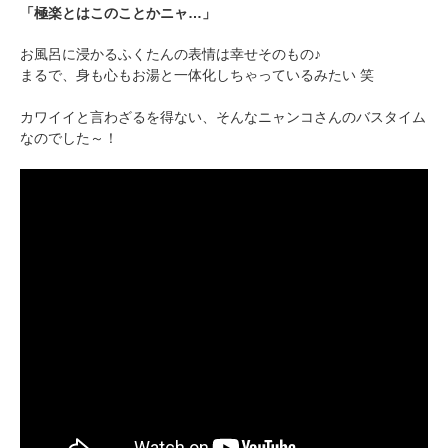
「極楽とはこのことかニャ…」
pecodogs
pecocats
お風呂に浸かるふくたんの表情は幸せそのもの♪
いぬ部をフォロー
ねこ部をフォロー
まるで、身も心もお湯と一体化しちゃっているみたい 笑
カワイイと言わざるを得ない、そんなニャンコさんのバスタイム
なのでした～！
アプリをダウンロードする