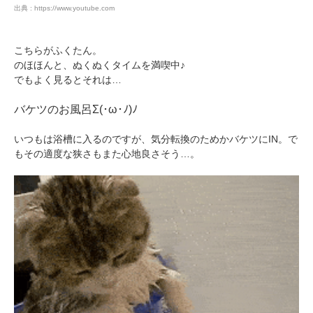
出典 : https://www.youtube.com
こちらがふくたん。
のほほんと、ぬくぬくタイムを満喫中♪
でもよく見るとそれは…
バケツのお風呂Σ(･ω･ﾉ)ﾉ
いつもは浴槽に入るのですが、気分転換のためかバケツにIN。で
もその適度な狭さもまた心地良さそう…。