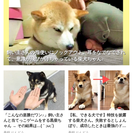
飼い主さんの指使いにノックアウト。耳をなでなでされ
て、意識が飛びかけちゃっている柴犬ちゃん♪
「こんなの楽勝だワン♪」飼い主さ
【私、できる犬です】特技を披露
んと当てっこゲームをする黒柴ち
する柴犬さん。失敗するとしょん
ゃん → その結果は…(｀;ω;´)
ぼり、成功したときは最強のドヤ
顔に！
蒼樹 りんどう
蒼樹 りんどう