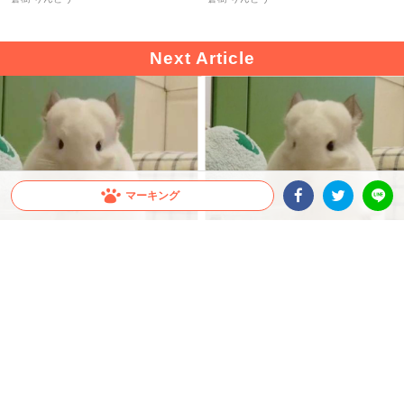
マーキング
Facebookシェア
Twitterシェア
LINE
食べていたおやつを突然「ポイッ」とするチンチ
ラ♡ → この行動には、かわいい理由がありまし
た♪