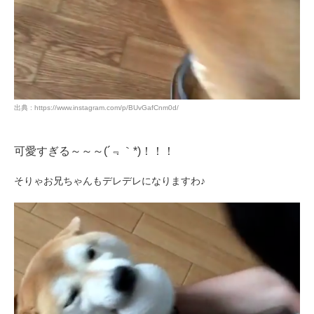
閉じる
出典 : https://www.instagram.com/p/BUvGafCnm0d/
pecodogs
pecocats
いぬ部をフォロー
ねこ部をフォロー
可愛すぎる～～～(´﹃｀*)！！！
そりゃお兄ちゃんもデレデレになりますわ♪
アプリをダウンロードする