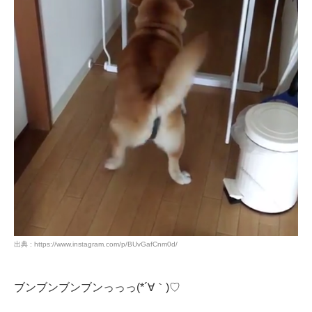
出典 : https://www.instagram.com/p/BUvGafCnm0d/
ブンブンブンブンっっっ(*´∀｀)♡