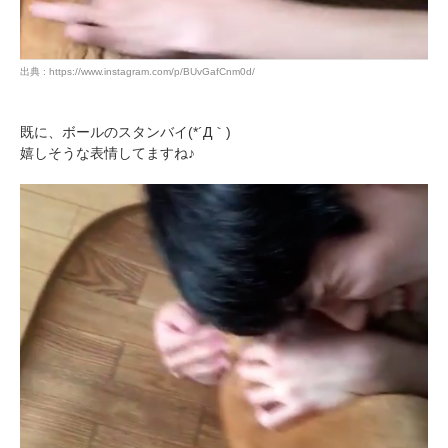
出典 : https://www.instagram.com/p/BUvGafCnm0d/
既に、ボールのスタンバイ(*´Д｀)
嬉しそうな表情してますね♪
PECOアプリをダウンロード済みの方
アプリで開く