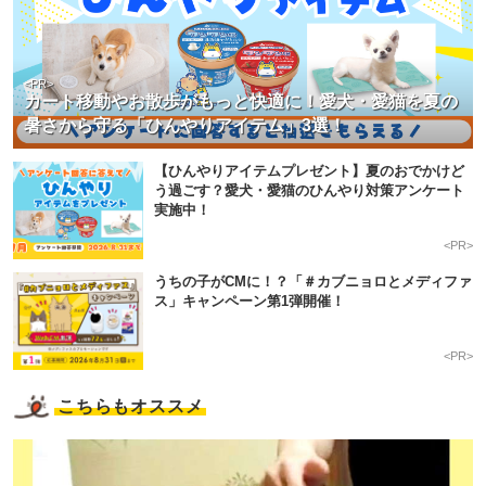
<PR>
カート移動やお散歩がもっと快適に！愛犬・愛猫を夏の
暑さから守る「ひんやりアイテム」3選！
【ひんやりアイテムプレゼント】夏のおでかけど
う過ごす？愛犬・愛猫のひんやり対策アンケート
実施中！
<PR>
うちの子がCMに！？「＃カブニョロとメディファ
ス」キャンペーン第1弾開催！
<PR>
こちらもオススメ