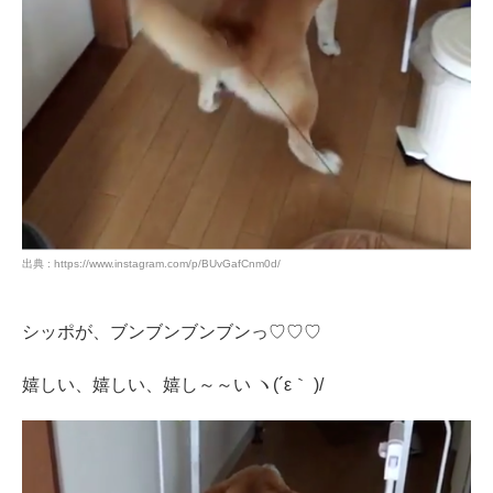
出典 : https://www.instagram.com/p/BUvGafCnm0d/
シッポが、ブンブンブンブンっ♡♡♡
嬉しい、嬉しい、嬉し～～い ヽ(´ε｀ )/