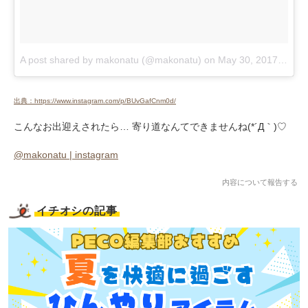
A post shared by makonatu (@makonatu)
on
May 30, 2017 at 5:04pm PDT
出典：https://www.instagram.com/p/BUvGafCnm0d/
こんなお出迎えされたら… 寄り道なんてできませんね(*´Д｀)♡
@makonatu | instagram
内容について報告する
イチオシの記事