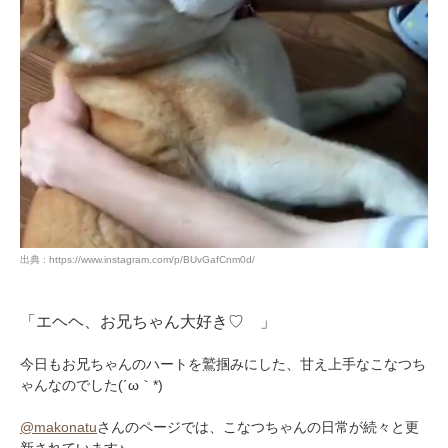
出典 : https://www.instagram.com/p/BUvGafCnm0d/
「エヘヘ、お兄ちゃん大好き♡ 」
今日もお兄ちゃんのハートを鷲掴みにした、甘え上手なこなつち
ゃんなのでした(´ω｀*)
@makonatu
さんのページでは、こなつちゃんの日常が続々と更
新されています♪