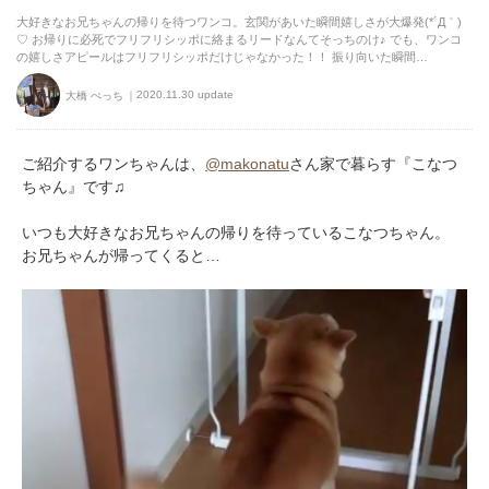
大好きなお兄ちゃんの帰りを待つワンコ。玄関があいた瞬間嬉しさが大爆発(*´Д｀)
♡ お帰りに必死でフリフリシッポに絡まるリードなんてそっちのけ♪ でも、ワンコ
の嬉しさアピールはフリフリシッポだけじゃなかった！！ 振り向いた瞬間…
2020.11.30 update
大橋 ぺっち
ご紹介するワンちゃんは、
@makonatu
さん家で暮らす『こなつ
ちゃん』です♫
いつも大好きなお兄ちゃんの帰りを待っているこなつちゃん。
お兄ちゃんが帰ってくると…