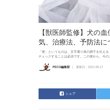
【獣医師監修】犬の血
気、治療法、予防法に
「便」というものは、文字通り体の調子を伝える
チェックすることは必須です。この便から、今の
PECO編集部
更新日：
2021.06.17
シェア