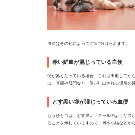
血便はその色によって2つに分けられます。
赤い鮮血が混じっている血便
便が赤くなっている場合、これは出血してか
は、直腸や肛門など、便が排出される場所の
どす黒い塊が混じっている血便
もうひとつは、どす黒い、タールのような血
ることを示していますので、胃や小腸などか