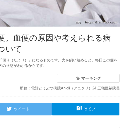
出典 ： Robynrg/Shutterstock.com
便。血便の原因や考えられる病
ついて
「便り（たより）」になるものです。犬を飼い始めると、毎日この便を
犬の状態がわかるからです。
マーキング
監修：電話どうぶつ病院Anicli（アニクリ）24 三宅亜希院長
ツイート
はてブ