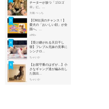
チーターが放つ「ゴロゴ
ロ」に、...
大橋 ぺっち
【CM出演のチャンス！】
3
愛犬の「おいしい顔」が全
国へ。...
<PR>
【受け継がれる天日干し
4
寝】フレブル兄妹の見事に
シンクロ...
ちゃいか
【お留守番のはずが…】小
5
さなギャング達が編み出し
た脱出...
ちゃいか