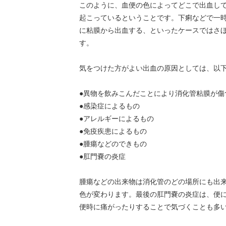
このように、血便の色によってどこで出血し
起こっているということです。下痢などで一
に粘膜から出血する、といったケースではさ
す。
気をつけた方がよい出血の原因としては、以
●異物を飲みこんだことにより消化管粘膜が傷
●感染症によるもの
●アレルギーによるもの
●免疫疾患によるもの
●腫瘍などのできもの
●肛門嚢の炎症
腫瘍などの出来物は消化管のどの場所にも出
色が変わります。最後の肛門嚢の炎症は、便
便時に痛がったりすることで気づくことも多