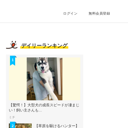
ログイン
無料会員登録
デイリーランキング
1
【驚愕！】大型犬の成長スピードが凄まじ
い！飼い主さんも...
ミチ
【草原を駆けるハンター】
2