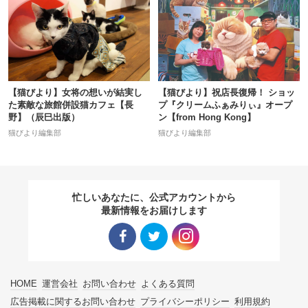
【猫びより】女将の想いが結実し
【猫びより】祝店長復帰！ ショッ
た素敵な旅館併設猫カフェ【長
プ『クリームふぁみりぃ』オープ
野】（辰巳出版）
ン【from Hong Kong】
猫びより編集部
猫びより編集部
忙しいあなたに、公式アカウントから
最新情報をお届けします
Facebo
Twitter
Instagra
HOME
運営会社
お問い合わせ
よくある質問
ok リン
リンク
m リン
広告掲載に関するお問い合わせ
プライバシーポリシー
利用規約