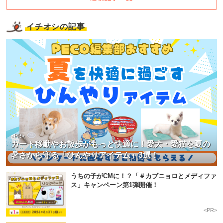
イチオシの記事
<PR>
カート移動やお散歩がもっと快適に！愛犬・愛猫を夏の
暑さから守る「ひんやりアイテム」3選！
うちの子がCMに！？「＃カブニョロとメディファ
ス」キャンペーン第1弾開催！
<PR>