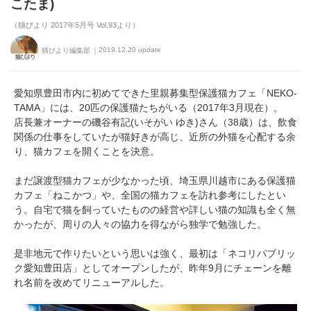
こたま)
（猫びより 2017年5月号 Vol.93より）
2019.12.20 update
猫びより編集部
愛知県豊田市内に初めてできた里親募集型保護猫カフェ「NEKO-
TAMA」には、20匹の保護猫たちがいる（2017年3月現在）。
店長兼オーナーの磯谷有記(いそがい ゆき)さん（38歳）は、飲食
関係の仕事をしていたが猫好きが高じ、近所の外猫を心配する余
り、猫カフェを開くことを決意。
まだ譲渡型猫カフェが少なかった頃、埼玉県川越市にある保護猫
カフェ「ねこかつ」や、全国の猫カフェを訪れ参考にしたとい
う。自宅で猫を飼っていたものの経営や詳しい猫の知識も全く無
かったが、周りの人々の協力を得ながら独学で勉強した。
是非地元で作りたいという思いは強く、最初は「ネコリパブリッ
ク愛知豊田店」としてオープンしたが、昨年9月にチェーンを離
れ名前を改めてリニューアルした。