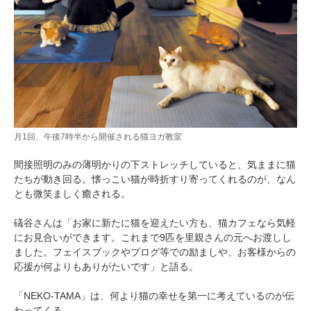
月1回、午後7時半から開催される猫ヨガ教室
間接照明のみの薄明かりの下ストレッチしていると、気ままに猫
たちが動き回る。懐っこい猫が時折すり寄ってくれるのが、なん
とも微笑ましく癒される。
PECOアプリをダウンロード済みの方
礒谷さんは「お家に新たに猫を迎えたい方も、猫カフェなら気軽
にお見合いができます。これまで9匹を里親さんの元へお渡しし
アプリで開く
ました。フェイスブックやブログ等での励ましや、お客様からの
応援が何よりもありがたいです」と語る。
閉じる
「NEKO-TAMA」は、何より猫の幸せを第一に考えているのが伝
わってくる。