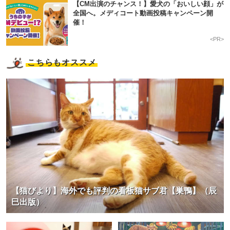
【CM出演のチャンス！】愛犬の「おいしい顔」が
全国へ。メディコート動画投稿キャンペーン開
催！
<PR>
こちらもオススメ
【猫びより】海外でも評判の看板猫サブ君【巣鴨】（辰
巳出版）