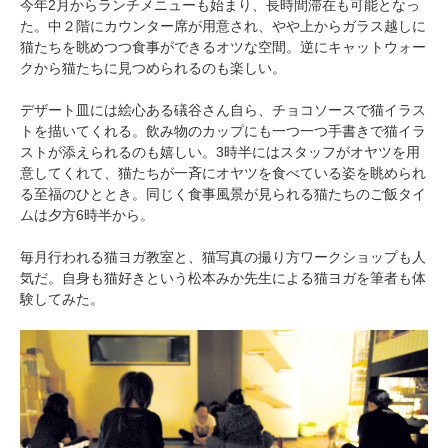
今年2月からランチメニューも始まり、長時間滞在も可能となっ
た。中２階にカウンター席が用意され、やや上からガラス越しに
猫たちを眺めつつ食事ができるオツな空間。逆にキャットウォー
クから猫たちに見つめられるのも楽しい。
デザート皿には絵心ある礒谷さん自ら、チョコソースで猫イラス
トを描いてくれる。飲み物のカップにも一つ一つ手書きで猫イラ
ストが添えられるのも嬉しい。3時半にはスタッフがオヤツを用
意してくれて、猫たちが一斉にオヤツを食べている姿を眺められ
る至福のひととき。同じく食事風景が見られる猫たちのご飯タイ
ムは夕方6時半から。
毎月行われる猫ヨガ教室と、猫写真の撮り方ワークショップも人
気だ。自身も猫好きという松本みか先生による猫ヨガを筆者も体
験してみた。