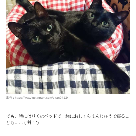
出典 : https://www.instagram.com/uitan0412/
でも、時にはりくのベッドで一緒におしくらまんじゅうで寝るこ
PECOアプリをダウンロード済みの方
とも…… (´艸｀*)
アプリで開く