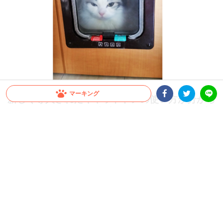
マーキング
新しく導入されたキャットドアの使い方が分から
Facebookシェア
Twitterシェア
なかったニャンコ… 表情から伝わる思いが可愛
LINE
かった 2枚
ニャンコだって性格は様々。 とっても活発な子もいたり、のんびりな子もいたり…
今日ご紹介するニャンコさんは、新しいものに慣れられず… 使い方を考え込んでし
まったようです(´Д｀)…♡
2022.03.23 update
Momose_Hana
個性豊かな3匹の猫たちと暮らす
こけ助パパ
さん！