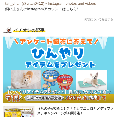
tan_chan (@uitan0412) • Instagram photos and videos
飼い主さんのInstagramアカウントはこちら!
内容について報告する
イチオシの記事
<PR>
【ひんやりアイテムプレゼント】夏のおでかけどう過ご
す？愛犬・愛猫のひんやり対策アンケート実施中！
うちの子がCMに！？「＃カブニョロとメディファ
ス」キャンペーン第1弾開催！