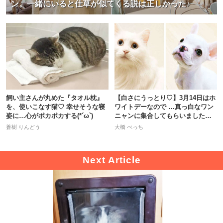
ン。一緒にいると仕草が似てくる説は正しかった♪
飼い主さんが丸めた『タオル枕』
【白さにうっとり♡】3月14日はホ
を、使いこなす猫♡ 幸せそうな寝
ワイトデーなので …真っ白なワン
姿に…心がポカポカする(*´ω`)
ニャンに集合してもらいました！
＾＾
蒼樹 りんどう
大橋 ぺっち