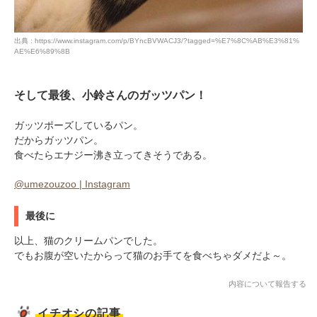
出典 : https://www.instagram.com/p/BYncBVWACJ3/?tagged=%E7%8C%AB%E3%81%
AE%E6%89%8B
そして最後、小鈴さんのガッツパン！
ガッツポーズしているパン。
だからガッツパン。
食べたらエナジー沸き立ってきそうである。
@umezouzoo | Instagram
最後に
以上、猫のクリームパンでした。
でもお腹が空いたからって猫のお手てを食べちゃダメだよ～。
内容について報告する
イチオシの記事