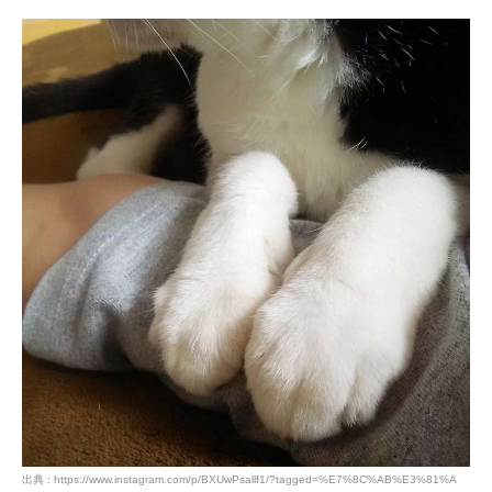
出典 : https://www.instagram.com/p/BXUwPsallf1/?tagged=%E7%8C%AB%E3%81%A