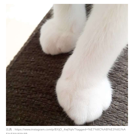
PECOアプリをダウンロード済みの方
アプリで開く
閉じる
出典 : https://www.instagram.com/p/BXjO_4wjYqh/?tagged=%E7%8C%AB%E3%81%A
E%E6%89%8B