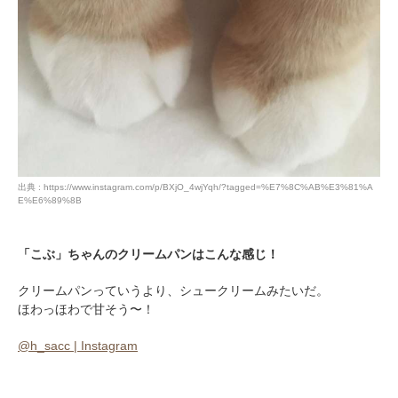
出典 : https://www.instagram.com/p/BXjO_4wjYqh/?tagged=%E7%8C%AB%E3%81%A
E%E6%89%8B
「こぶ」ちゃんのクリームパンはこんな感じ！
クリームパンっていうより、シュークリームみたいだ。
ほわっほわで甘そう〜！
@h_sacc | Instagram