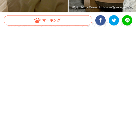
出典 : https://www.tiktok.com/@lovegremlins
マーキング
【同じ猫。男が来た瞬間、こうなります。】男嫌
いすぎるニャンコの豹変ぶりが話題！
Facebookシェア
Twitterシェア
LINE
美ねこさんだと思いきや…男性が来た瞬間、まさかの“別猫”へ！？ 男嫌いすぎるニャ
ンコ・ぺぺちゃんの変貌ぶりが激しすぎると話題です♪
2026.07.18 update
大橋 ぺっち
男嫌いすぎて別猫
TikTokユーザー
@lovegremlins
さん宅のニャンコ、ぺぺちゃんは
大の男嫌い。
男性が家にやってくるとまるで別猫のように顔が変わってしまう
のだとか。
まずは通常時のぺぺちゃん♪