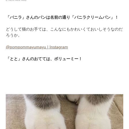
「バニラ」さんのパンは名前の通り「バニラクリームパン」！
どうして猫のお手ては、こんなにもかわいくておいしそうなのだ
pecodogs
pecocats
ろうか。
いぬ部をフォロー
ねこ部をフォロー
@pompommayumayu | Instagram
「とと」さんのおてては、ボリューミー！
アプリをダウンロードする