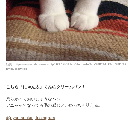
出典 : https://www.instagram.com/p/BX949N2lUeg/?tagged=%E7%8C%AB%E3%81%A
E%E6%89%8B
こちら「にゃん太」くんのクリームパン！
柔らかくておいしそうなパン……！
フニャッてなってる毛の感じとかめっちゃ萌える。
@nyantaneko | Instagram