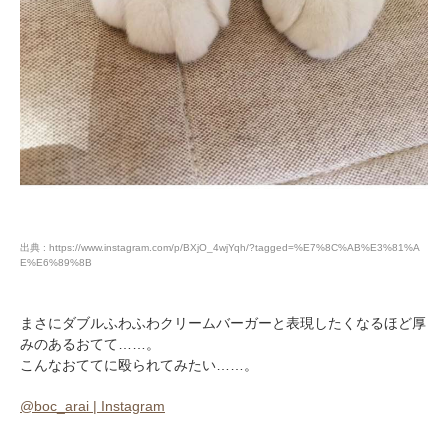
出典 : https://www.instagram.com/p/BXjO_4wjYqh/?tagged=%E7%8C%AB%E3%81%A
E%E6%89%8B
まさにダブルふわふわクリームバーガーと表現したくなるほど厚
みのあるおてて……。
こんなおててに殴られてみたい……。
@boc_arai | Instagram