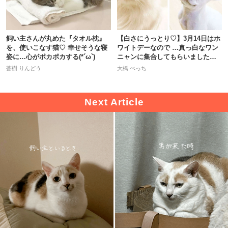
飼い主さんが丸めた『タオル枕』
【白さにうっとり♡】3月14日はホ
を、使いこなす猫♡ 幸せそうな寝
ワイトデーなので …真っ白なワン
姿に…心がポカポカする(*´ω`)
ニャンに集合してもらいました！
＾＾
蒼樹 りんどう
大橋 ぺっち