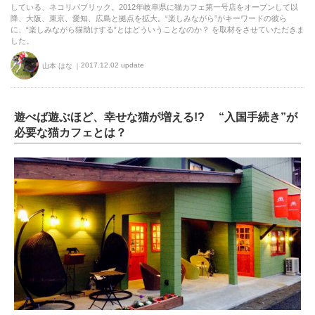
している、ネコリパブリック。2012年岐阜県に猫カフェ第一号店をオープンして以
降、大阪、東京、愛知、広島と拠点を拡大。“楽しみながら”がキーワードの彼ら
に、“楽しみながら猫助けする”とはどういうことなのか？ を取材をさせていただきま
した。
2017.12.02 update
山本 はな
遊べば遊ぶほど、幸せな猫が増える!? “入国手続き”が
必要な猫カフェとは？