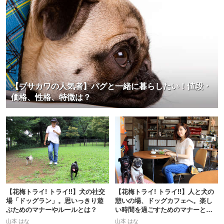
【ブサカワの人気者】パグと一緒に暮らしたい！値段・
価格、性格、特徴は？
【花梅トライ! トライ!!】犬の社交
【花梅トライ! トライ!!】人と犬の
場「ドッグラン」。思いっきり遊
憩いの場、ドッグカフェへ。楽し
ぶためのマナーやルールとは？
い時間を過ごすためのマナーと
は？
山本 はな
山本 はな