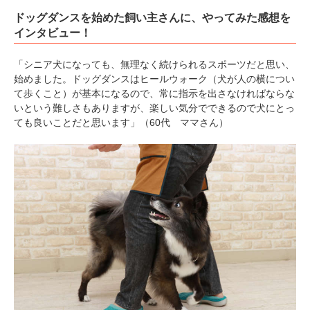
ドッグダンスを始めた飼い主さんに、やってみた感想を
インタビュー！
pecodogs
pecocats
いぬ部をフォロー
ねこ部をフォロー
「シニア犬になっても、無理なく続けられるスポーツだと思い、
始めました。ドッグダンスはヒールウォーク（犬が人の横につい
て歩くこと）が基本になるので、常に指示を出さなければならな
いという難しさもありますが、楽しい気分でできるので犬にとっ
アプリをダウンロードする
ても良いことだと思います」（60代 ママさん）