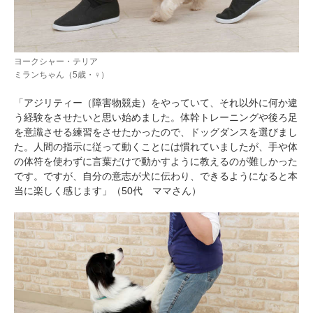
ヨークシャー・テリア
ミランちゃん（5歳・♀）
「アジリティー（障害物競走）をやっていて、それ以外に何か違
う経験をさせたいと思い始めました。体幹トレーニングや後ろ足
を意識させる練習をさせたかったので、ドッグダンスを選びまし
た。人間の指示に従って動くことには慣れていましたが、手や体
の体符を使わずに言葉だけで動かすように教えるのが難しかった
です。ですが、自分の意志が犬に伝わり、できるようになると本
当に楽しく感じます」（50代 ママさん）