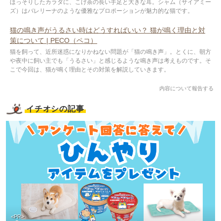
ほっそりしたカラダに、こげ茶の長い手足と大きな耳。シャム（サイアミー
ズ）はバレリーナのような優雅なプロポーションが魅力的な猫です。
猫の鳴き声がうるさい時はどうすればいい？ 猫が鳴く理由と対
策について | PECO（ペコ）
猫を飼って、近所迷惑になりかねない問題が「猫の鳴き声」。とくに、朝方
や夜中に飼い主でも「うるさい」と感じるような鳴き声は考えものです。そ
こで今回は、猫が鳴く理由とその対策を解説していきます。
内容について報告する
イチオシの記事
<PR>