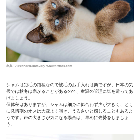
閉じる
pecodogs
pecocats
いぬ部をフォロー
ねこ部をフォロー
出典 : AlexanderDubrovsky /Shutterstock.com
シャムは短毛の猫種なので被毛のお手入れは楽ですが、日本の気
アプリをダウンロードする
候では秋冬は寒がることがあるので、室温の管理に気を遣ってあ
げましょう。
個体差はありますが、シャムは細身に似合わず声が大きく、とく
に発情期のオスは大変よく鳴き、うるさいと感じることもあるよ
うです。声の大きさが気になる場合は、早めに去勢をしましょ
う。