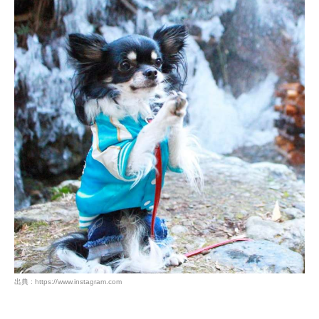
PECOアプリをダウンロード済みの方
アプリで開く
閉じる
pecodogs
pecocats
出典 : https://www.instagram.com
いぬ部をフォロー
ねこ部をフォロー