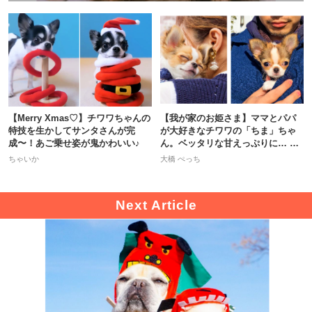
【Merry Xmas♡】チワワちゃんの
【我が家のお姫さま】ママとパパ
特技を生かしてサンタさんが完
が大好きなチワワの「ちま」ちゃ
成〜！あご乗せ姿が鬼かわいい♪
ん。ベッタリな甘えっぷりに… キ
ュン♡
ちゃいか
大橋 ぺっち