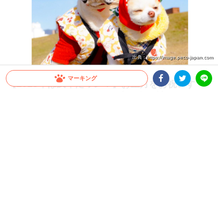
出典 : https://image.peco-japan.com
マーキング
【2018年は戌年だワン！】お正月をお祝いす
る、かわいいワンコたちが大集合(*´艸｀*)♡
Facebookシェア
Twitterシェア
LINE
2018年は『戌年』、ワンコたちが主役の一年です！ 今回は、新年の到来をお祝いす
るかわいいワンコたちをご紹介します。見ているだけでお正月気分に…♡
2020.07.02 update
大橋 ぺっち
2018年は、ワンコの年♡
明けましておめでとうございます。
ついに2018年『戌年』がやってきましたね！