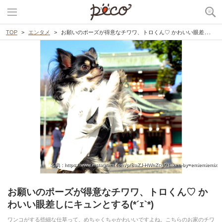
TOP
エンタメ
お願いのポーズが得意なチワワ、トロくん♡ かわいい眼差しにキュンとする(*´ｪ`*)
出典 : https://www.instagram.com/p/BaZJ-HWnZcg/?taken-by=emiemiemix
お願いのポーズが得意なチワワ、トロくん♡ か
わいい眼差しにキュンとする(*´ｪ`*)
ワンコがする些細な仕草って、めちゃくちゃかわいいですよね。こちらのお家のチワ