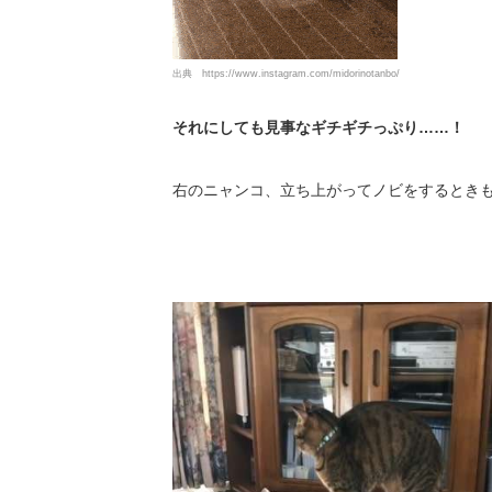
出典
https://www.instagram.com/midorinotanbo/
それにしても見事なギチギチっぷり……！
右のニャンコ、立ち上がってノビをするとき