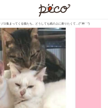
PECO
ゾロ集まってくる猫たち。どうしても紙の上に座りたくて…(*´艸｀*)