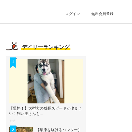
ログイン
無料会員登録
デイリーランキング
1
【驚愕！】大型犬の成長スピードが凄まじ
い！飼い主さんも...
ミチ
【草原を駆けるハンター】
2