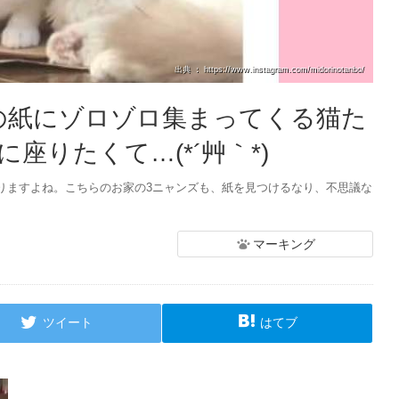
出典 ： https://www.instagram.com/midorinotanbo/
の紙にゾロゾロ集まってくる猫た
座りたくて…(*´艸｀*)
りますよね。こちらのお家の3ニャンズも、紙を見つけるなり、不思議な
マーキング
ツイート
はてブ