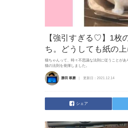
【強引すぎる♡】1枚
ち。どうしても紙の上に
猫ちゃんって、時々不思議な法則に従うことがあ
猫の法則を発揮しました。
勝田 琢磨
更新日：
2021.12.14
シェア