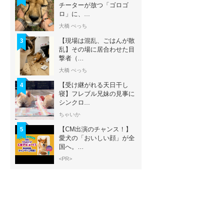
チーターが放つ「ゴロゴ
ロ」に、...
大橋 ぺっち
【現場は混乱、ごはんが散
3
乱】その場に居合わせた目
撃者（...
大橋 ぺっち
【受け継がれる天日干し
4
寝】フレブル兄妹の見事に
シンクロ...
ちゃいか
【CM出演のチャンス！】
5
愛犬の「おいしい顔」が全
国へ。...
<PR>