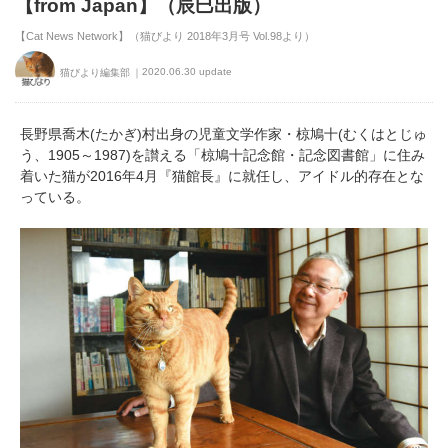
【from Japan】（辰巳出版）
【Cat News Network】（猫びより 2018年3月号 Vol.98より）
2020.06.30 update
猫びより編集部
長野県喬木(たかぎ)村出身の児童文学作家・椋鳩十(むくはとじゅ
う、1905～1987)を讃える「椋鳩十記念館・記念図書館」に住み
着いた猫が2016年4月『猫館長』に就任し、アイドル的存在とな
っている。