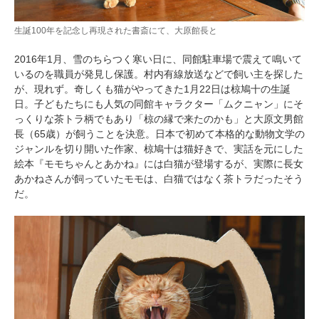
生誕100年を記念し再現された書斎にて、大原館長と
2016年1月、雪のちらつく寒い日に、同館駐車場で震えて鳴いて
いるのを職員が発見し保護。村内有線放送などで飼い主を探した
が、現れず。奇しくも猫がやってきた1月22日は椋鳩十の生誕
日。子どもたちにも人気の同館キャラクター「ムクニャン」にそ
っくりな茶トラ柄でもあり「椋の縁で来たのかも」と大原文男館
長（65歳）が飼うことを決意。日本で初めて本格的な動物文学の
ジャンルを切り開いた作家、椋鳩十は猫好きで、実話を元にした
絵本『モモちゃんとあかね』には白猫が登場するが、実際に長女
あかねさんが飼っていたモモは、白猫ではなく茶トラだったそう
だ。