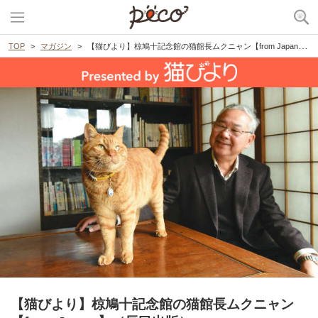
TOP
マガジン
【猫びより】椋鳩十記念館の猫館長ムクニャン【from Japan】（辰巳出版）
【猫びより】椋鳩十記念館の猫館長ムクニャン