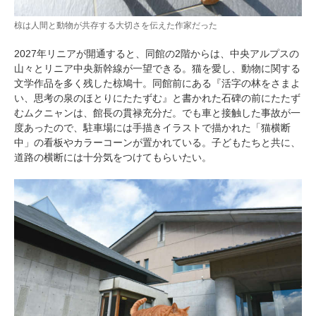
椋は人間と動物が共存する大切さを伝えた作家だった
2027年リニアが開通すると、同館の2階からは、中央アルプスの
山々とリニア中央新幹線が一望できる。猫を愛し、動物に関する
文学作品を多く残した椋鳩十。同館前にある『活字の林をさまよ
い、思考の泉のほとりにたたずむ』と書かれた石碑の前にたたず
むムクニャンは、館長の貫禄充分だ。でも車と接触した事故が一
度あったので、駐車場には手描きイラストで描かれた「猫横断
PECOアプリをダウンロード済みの方
中」の看板やカラーコーンが置かれている。子どもたちと共に、
道路の横断には十分気をつけてもらいたい。
アプリで開く
閉じる
pecodogs
pecocats
いぬ部をフォロー
ねこ部をフォロー