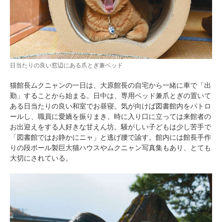
日当たりの良い窓辺にある爪とぎ兼ベッド
猫館長ムクニャンの一日は、大原館長の自宅から一緒に車で「出
勤」することから始まる。日中は、専用ベッド兼爪とぎの置いて
ある日当たりの良い和室でお昼寝。気が向けば図書館内をパトロ
ールし、職員に愛嬌を振りまき、時に入り口に立っては来館者の
お出迎えをする人好きな甘えん坊。騒がしい子どもは少し苦手で
「図書館ではお静かにニャ」と逃げ腰で諭す。館内には館長手作
りの段ボール製巨大猫ハウスやムクニャン写真集もあり、とても
大切にされている。