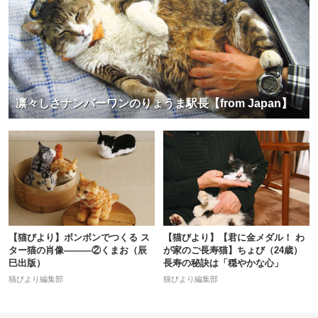
凛々しさナンバーワンのりょうま駅長【from Japan】
【猫びより】ボンボンでつくる ス
【猫びより】【君に金メダル！ わ
ター猫の肖像―――②くまお（辰
が家のご長寿猫】ちょび（24歳）
巳出版）
長寿の秘訣は「穏やかな心」
猫びより編集部
猫びより編集部