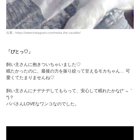
出典 : https://www.instagram.com/moka.the.cavalier/
「ぴとっ♡」
飼い主さんに抱きついちゃいました♡
眠たかったのに、最後の力を振り絞って甘えるモカちゃん… 可
愛くてたまりませんね♡
飼い主さんにナデナデしてもらって、安心して眠れたかな(*´﹃｀
*)？
パパさんLOVEなワンコなのでした。