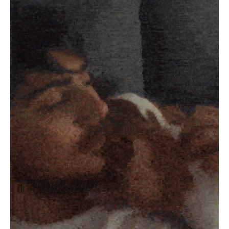
PECOアプリをダウンロード済みの方
アプリで開く
閉じる
pecodogs
pecocats
いぬ部をフォロー
ねこ部をフォロー
アプリをダウンロードする