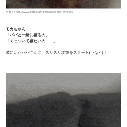
出典 : https://www.instagram.com/moka.the.cavalier/
モカちゃん
「パパと一緒に寝るの」
「くっついて寝たいの……」
隣にいたパパさんに、スリスリ攻撃をスタート(; ･`д･´)！