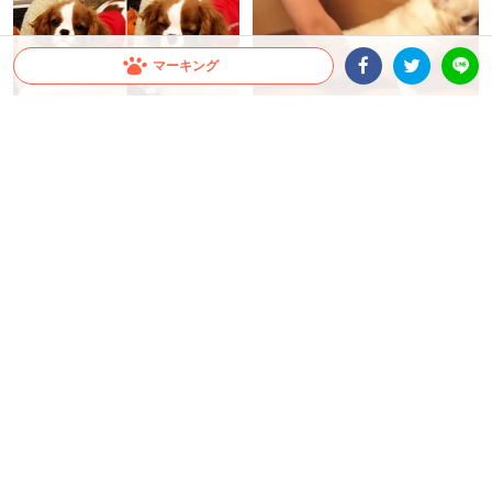
マーキング
Facebookシェア
Twitterシェア
LINE
「もう少しだけ…」 ご飯やお散歩
マッサージの気持ちよさに、ワン
の誘惑にも勝てない！？ 睡魔と戦
コの足がピーン！ とろけたような
うワンコの葛藤が面白い( *´艸｀)
伸び具合がおもしろ可愛かった(^ω
^)
ミチ
蒼樹 りんどう