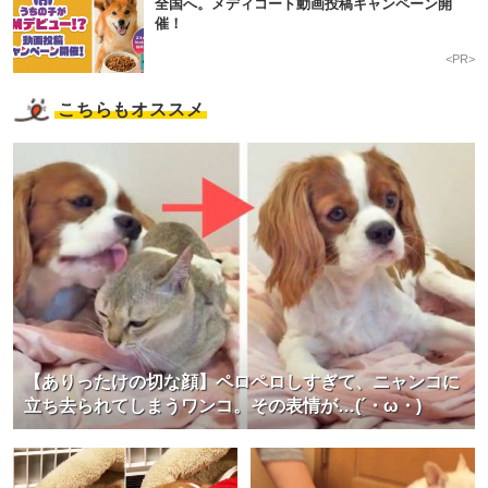
全国へ。メディコート動画投稿キャンペーン開
催！
<PR>
こちらもオススメ
【ありったけの切な顔】ペロペロしすぎて、ニャンコに
立ち去られてしまうワンコ。その表情が…(´・ω・)