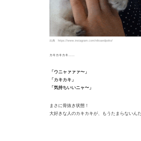
出典
https://www.instagram.com/nikoandpoko/
カキカキカキ……
「ウニャァァァ〜」
「カキカキ」
「気持ちいいニャ〜」
まさに骨抜き状態！
大好きな人のカキカキが、もうたまらないん