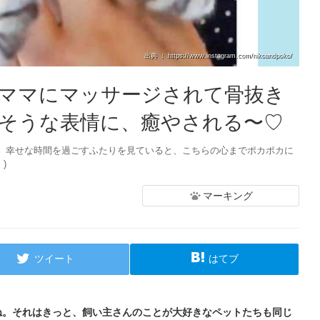
出典 ： https://www.instagram.com/nikoandpoko/
ママにマッサージされて骨抜き
そうな表情に、癒やされる〜♡
。幸せな時間を過ごすふたりを見ていると、こちらの心までポカポカに
)
マーキング
ツイート
はてブ
ね。それはきっと、飼い主さんのことが大好きなペットたちも同じ