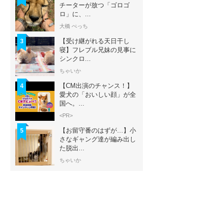
チーターが放つ「ゴロゴ
ロ」に、...
大橋 ぺっち
【受け継がれる天日干し
3
寝】フレブル兄妹の見事に
シンクロ...
ちゃいか
【CM出演のチャンス！】
4
愛犬の「おいしい顔」が全
国へ。...
<PR>
【お留守番のはずが…】小
5
さなギャング達が編み出し
た脱出...
ちゃいか