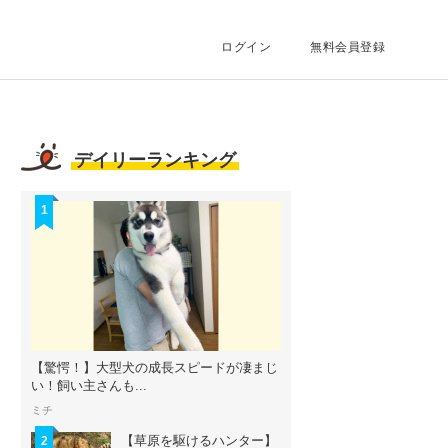
ログイン
無料会員登録
デイリーランキング
1
【驚愕！】大型犬の成長スピードが凄まじ
い！飼い主さんも...
ミチ
【草原を駆けるハンター】
2