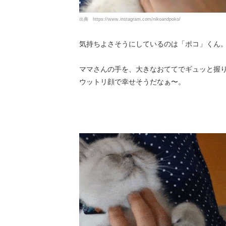
出典
https://www.instagram.com/nikoandpoko/
気持ちよさそうにしているのは「ポコ」くん
ママさんの手を、大きなおててでギュッと握
ウットリ顔で幸せそうだなぁ〜。